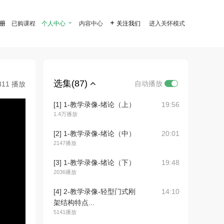
注册
已购课程
个人中心

内容中心

关注我们
进入关怀模式
选集(87)
自动播放
311 播放
[1] 1-教学录像-绪论（上）
19:56
1.4万播放
[2] 1-教学录像-绪论（中）
20:01
2147播放
[3] 1-教学录像-绪论（下）
19:48
2036播放
[4] 2-教学录像-轻型门式刚
14:10
架结构特点...
5141播放