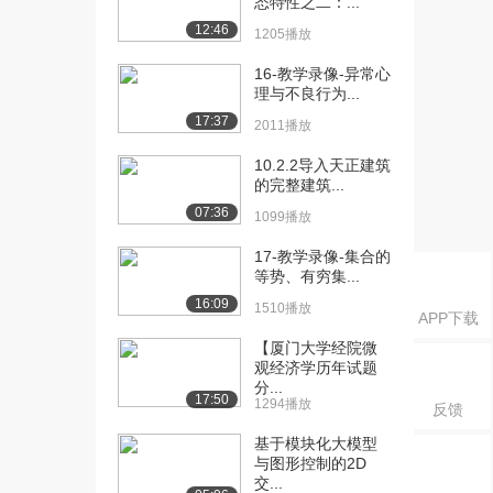
态特性之二：...
刚架结构形式...
12:46
1205播放
2543播放
16-教学录像-异常心
[17] 6-教学录像-轻型门式
14:24
理与不良行为...
刚架结构形式...
17:37
2011播放
1510播放
10.2.2导入天正建筑
[18] 6-教学录像-轻型门式
14:19
的完整建筑...
刚架结构形式...
07:36
1099播放
1444播放
17-教学录像-集合的
[19] 7-教学录像-变截面刚
13:21
等势、有穷集...
架梁、柱的强...
16:09
1510播放
2093播放
APP下载
【厦门大学经院微
[20] 7-教学录像-变截面刚
13:26
观经济学历年试题
架梁、柱的强...
分...
1568播放
17:50
1294播放
反馈
[21] 7-教学录像-变截面刚
13:15
基于模块化大模型
架梁、柱的强...
与图形控制的2D
交...
1644播放