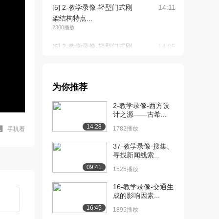
[5] 2-教学录像-轻型门式刚
14:11
架结构特点...
2300播放
[6] 2-教学录像-轻型门式刚
14:05
架结构特点...
1823播放
[7] 3-教学录像-压型钢板
17:18
为你推荐
（上）
2-教学录像-西方设
2624播放
计之源——古希...
[8] 3-教学录像-压型钢板
17:27
14:28
1782播放
手机看
（中）
2102播放
37-教学录像-搜集、
寻找新闻线索...
[9] 3-教学录像-压型钢板
17:12
09:41
1525播放
（下）
1538播放
16-教学录像-交通生
成的影响因素...
[10] 4-教学录像-檩条
13:37
16:45
1895播放
（上）