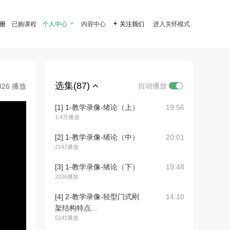
注册
已购课程
个人中心

内容中心

关注我们
进入关怀模式
选集(87)
自动播放
826 播放
[1] 1-教学录像-绪论（上）
19:56
1.4万播放
[2] 1-教学录像-绪论（中）
20:01
2147播放
[3] 1-教学录像-绪论（下）
19:48
2036播放
[4] 2-教学录像-轻型门式刚
14:10
架结构特点...
5141播放