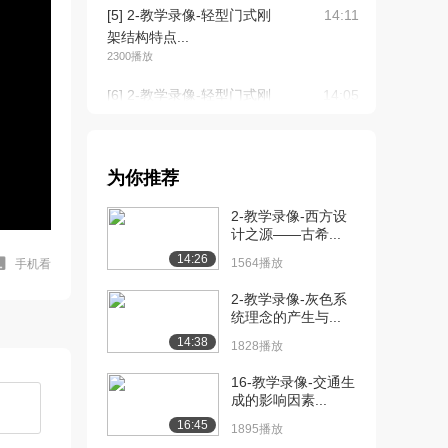
[5] 2-教学录像-轻型门式刚
14:11
架结构特点...
2300播放
[6] 2-教学录像-轻型门式刚
14:05
架结构特点...
1823播放
[7] 3-教学录像-压型钢板
17:18
为你推荐
（上）
2-教学录像-西方设
2624播放
计之源——古希...
[8] 3-教学录像-压型钢板
17:27
14:26
1564播放
手机看
（中）
2102播放
2-教学录像-灰色系
统理念的产生与...
[9] 3-教学录像-压型钢板
17:12
14:38
1828播放
（下）
1538播放
16-教学录像-交通生
成的影响因素...
[10] 4-教学录像-檩条
13:37
16:45
1895播放
（上）