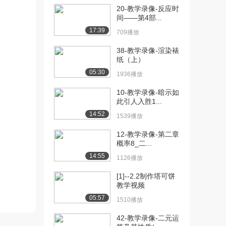
2535播放
20-教学录像-反应时
间——第4部...
[11] 4-教学录像-檩条
13:46
17:39
709播放
（中）
763播放
38-教学录像-渲染裱
纸（上）
[12] 4-教学录像-檩条
13:31
05:30
1936播放
（下）
1322播放
10-教学录像-暗示如
此引人入胜1...
[13] 5-教学录像-墙梁
16:06
14:52
（上）
1539播放
2374播放
12-教学录像-第二章
概率8_二...
[14] 5-教学录像-墙梁
16:12
（中）
14:55
1126播放
943播放
[1]--2.2制作塔可饼
[15] 5-教学录像-墙梁
教学视频
16:01
（下）
05:57
1510播放
1418播放
42-教学录像-二元运
[16] 6-教学录像-轻型门式
14:24