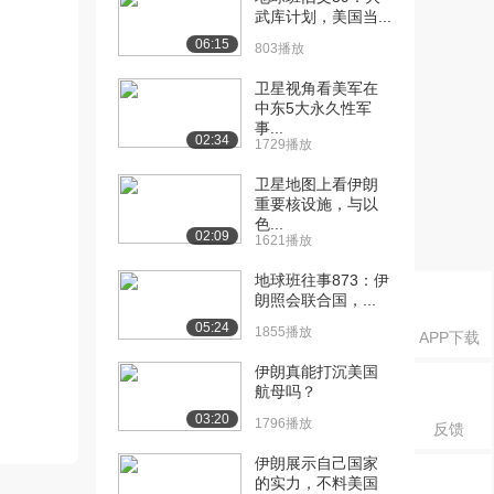
武库计划，美国当...
06:15
803播放
卫星视角看美军在
中东5大永久性军
事...
02:34
1729播放
卫星地图上看伊朗
重要核设施，与以
色...
02:09
1621播放
地球班往事873：伊
朗照会联合国，...
05:24
1855播放
APP下载
伊朗真能打沉美国
航母吗？
03:20
1796播放
反馈
伊朗展示自己国家
的实力，不料美国