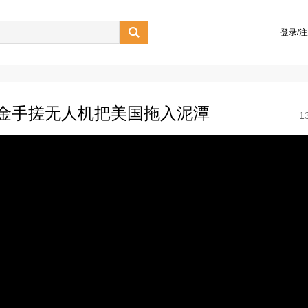

登录/
金手搓无人机把美国拖入泥潭
1