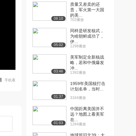
质量又差卖的还
贵，军火第一大国
的美...
08:10
702播放
同样是研发核武，
为啥朝鲜成功了，
伊...
05:02
1298播放
美军制定全新核战
略，若和中俄爆发
冲...
03:46
1392播放
手机看
1959年美国核打击
计划名单，当时...
01:37
3164播放
中国距离美国并不
远？地图上看美军
在...
01:03
1284播放
地球班旧文39：大