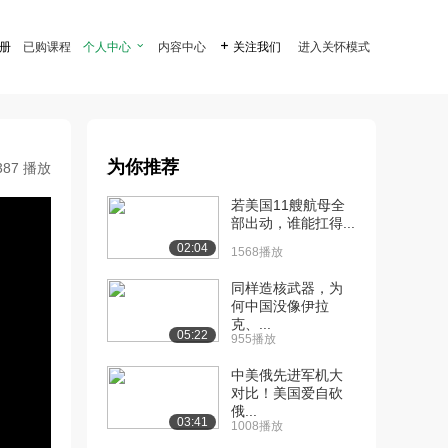
注册
已购课程
个人中心

内容中心

关注我们
进入关怀模式
为你推荐
387 播放
若美国11艘航母全
部出动，谁能扛得...
02:04
1568播放
同样造核武器，为
何中国没像伊拉
克、...
05:22
955播放
中美俄先进军机大
对比！美国爱自砍
俄...
03:41
1008播放