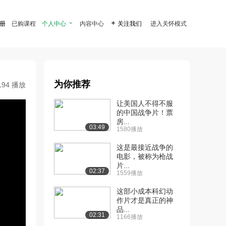
注册
已购课程
个人中心

内容中心

关注我们
进入关怀模式
为你推荐
194 播放
让美国人不得不服
的中国战争片！票
房...
03:49
1580播放
这是最接近战争的
电影，被称为枪战
片...
02:37
1559播放
这部小成本科幻动
作片才是真正的神
品...
02:31
1166播放