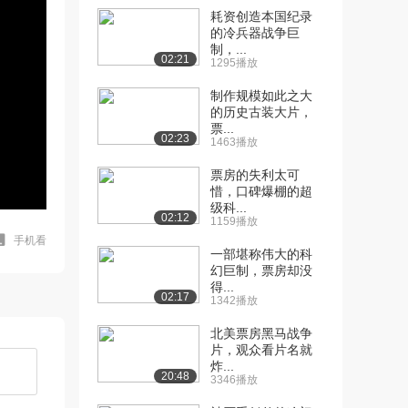
耗资创造本国纪录
的冷兵器战争巨
制，...
02:21
1295播放
制作规模如此之大
的历史古装大片，
票...
02:23
1463播放
票房的失利太可
惜，口碑爆棚的超
级科...
02:12
1159播放
手机看
一部堪称伟大的科
幻巨制，票房却没
得...
02:17
1342播放
北美票房黑马战争
片，观众看片名就
炸...
20:48
3346播放