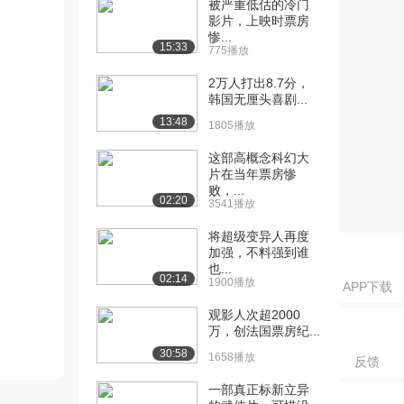
被严重低估的冷门
影片，上映时票房
惨...
15:33
775播放
2万人打出8.7分，
韩国无厘头喜剧...
13:48
1805播放
这部高概念科幻大
片在当年票房惨
败，...
02:20
3541播放
将超级变异人再度
加强，不料强到谁
也...
02:14
1900播放
APP下载
观影人次超2000
万，创法国票房纪...
30:58
1658播放
反馈
一部真正标新立异