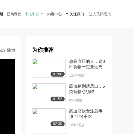
注册
已购课程
个人中心

内容中心

关注我们
进入关怀模式
为你推荐
529 播放
患高血压的人，这3
种食物一定要远离...
01:06
1204播放
高血糖别瞎忌口，5
类食物必须吃
01:53
898播放
高血脂饮食注意事
项 4吃4不吃
02:30
1640播放