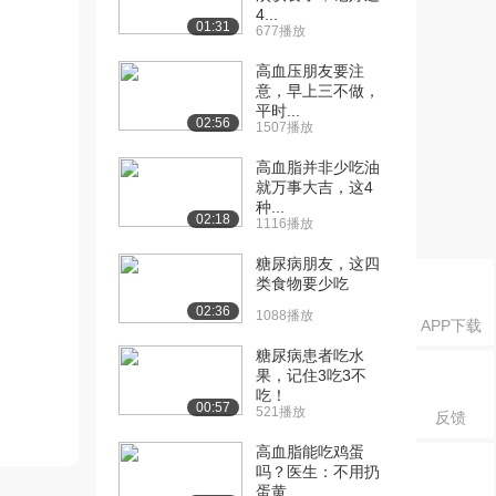
4...
01:31
677播放
高血压朋友要注
意，早上三不做，
平时...
02:56
1507播放
高血脂并非少吃油
就万事大吉，这4
种...
02:18
1116播放
糖尿病朋友，这四
类食物要少吃
02:36
1088播放
APP下载
糖尿病患者吃水
果，记住3吃3不
吃！
00:57
521播放
反馈
高血脂能吃鸡蛋
吗？医生：不用扔
蛋黄...