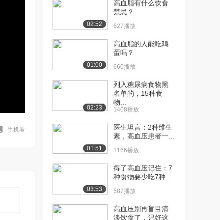
高血脂有什么饮食
禁忌？
02:52
627播放
高血脂的人能吃鸡
蛋吗？
01:00
660播放
列入糖尿病食物黑
名单的，15种食
物...
02:23
1408播放
医生坦言：2种维生
手机看
素，高血压患者一...
01:51
1166播放
得了高血压记住：7
种食物要少吃7种...
03:53
587播放
高血压别再盲目清
淡饮食了，记好这