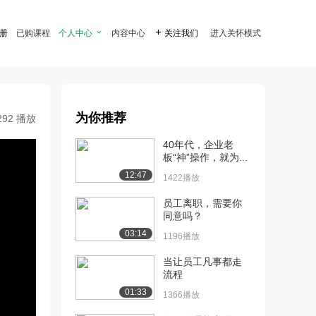
注册
已购课程
个人中心

内容中心

关注我们
进入关怀模式
为你推荐
292 播放
40年代，企业老
板“神”操作，就为...
12:47
1422播放
员工离职，需要你
同意吗？
03:14
1196播放
当让员工凡事都走
流程
01:33
1366播放