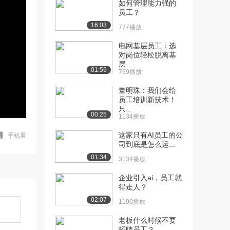
如何管理能力强的
员工？
16:03
777播放
电网基层员工：选
对岗位轻松脱离基
层
01:59
769播放
董明珠：我们会给
员工培训新技术！
只...
00:25
1134播放
这家只有AI员工的公
手机看
司到底是怎么运...
01:34
3134播放
企业引入ai，员工就
得走人？
02:07
1190播放
老板什么时候不要
招聘员工？