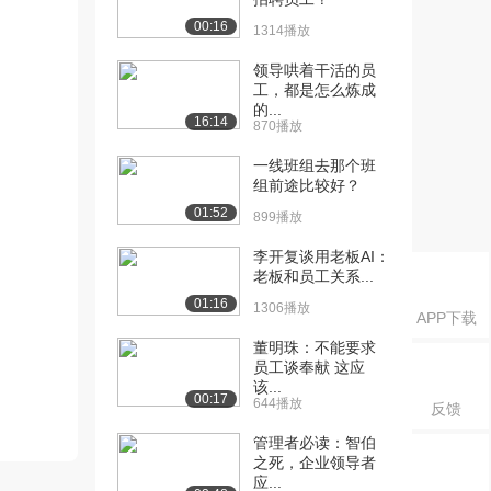
00:16
1314播放
领导哄着干活的员
工，都是怎么炼成
的...
16:14
870播放
一线班组去那个班
组前途比较好？
01:52
899播放
李开复谈用老板AI：
老板和员工关系...
01:16
1306播放
APP下载
董明珠：不能要求
员工谈奉献 这应
该...
00:17
644播放
反馈
管理者必读：智伯
之死，企业领导者
应...