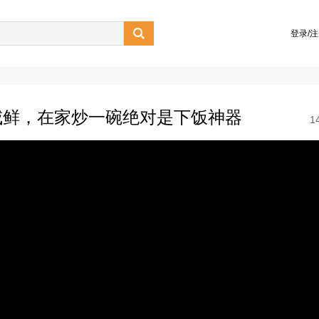

登录/
咸鲜，在家炒一碗绝对是下饭神器
1