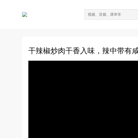
干辣椒炒肉干香入味，辣中带有