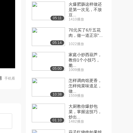
火爆肥肠这样做还
是第一次见，不放
豆...
05:11
1410播放
70元买了6斤五花
肉，做一道正宗“...
05:14
1022播放
家庭小炒西葫芦，
教你1个小技巧，
脆...
05:00
1009播放
手机看
怎样调肉馅更香，
怎样炖菜味道足，
做...
10:38
1559播放
大厨教你爆炒包
菜，掌握这技巧，
炒出...
01:10
1482播放
蒜子红烧肉如果焯