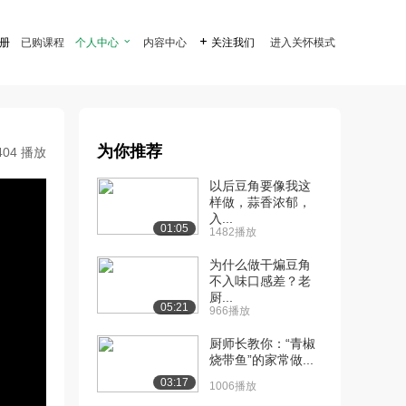
注册
已购课程
个人中心

内容中心

关注我们
进入关怀模式
为你推荐
404 播放
以后豆角要像我这
样做，蒜香浓郁，
入...
01:05
1482播放
为什么做干煸豆角
不入味口感差？老
厨...
05:21
966播放
厨师长教你：“青椒
烧带鱼”的家常做...
03:17
1006播放