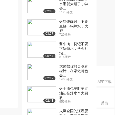
水那就大错了，学
会...
02:10
1128播放
做红烧肉时，不要
直接下锅焯水，大
厨...
03:57
720播放
酱牛肉，切记不要
下锅焯水，学会3
泡...
06:57
816播放
大师教你熬灵魂青
椒汁，在家做特色
爆...
02:12
1463播放
APP下载
做手撕包菜时要过
油还是焯水？大厨
教...
02:41
959播放
反馈
火爆全国的江湖肥