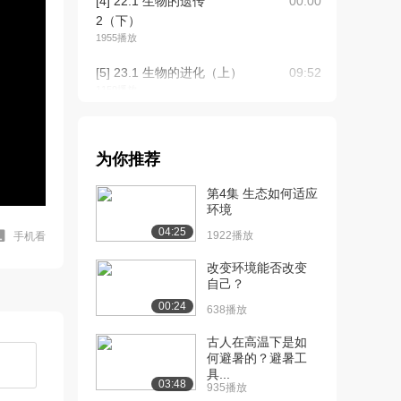
[4] 22.1 生物的遗传
00:00
2（下）
1955播放
[5] 23.1 生物的进化（上）
09:52
1159播放
[6] 23.1 生物的进化（下）
09:54
1558播放
为你推荐
[7] 23.3 生物进化的原因
09:33
第4集 生态如何适应
（上）
环境
1259播放
04:25
1922播放
手机看
[8] 23.3 生物进化的原因
09:31
（下）
改变环境能否改变
自己？
1439播放
00:24
638播放
[9] 23.4 人类的起源和进化
10:30
（上）
古人在高温下是如
1676播放
何避暑的？避暑工
具...
03:48
935播放
[10] 23.4 人类的起源和进
10:33