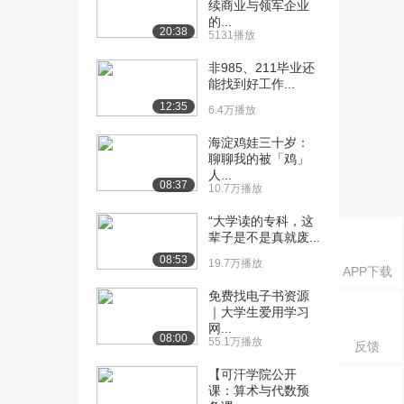
续商业与领军企业
[16] 24.2 传染病的预防
11:04
的...
20:38
5131播放
1（下）
1439播放
非985、211毕业还
能找到好工作...
[17] 24.2 传染病的预防
10:13
12:35
2（上）
6.4万播放
1222播放
海淀鸡娃三十岁：
聊聊我的被「鸡」
[18] 24.2 传染病的预防
10:17
人...
2（下）
08:37
10.7万播放
1273播放
“大学读的专科，这
[19] 25.1 选择健康的生活
10:20
辈子是不是真就废...
方式（上）
08:53
19.7万播放
APP下载
1795播放
免费找电子书资源
[20] 25.1 选择健康的生活
10:21
｜大学生爱用学习
方式（下）
网...
08:00
55.1万播放
742播放
反馈
【可汗学院公开
[21] 25.2 关注家庭生活安
10:27
课：算术与代数预
全1（上）