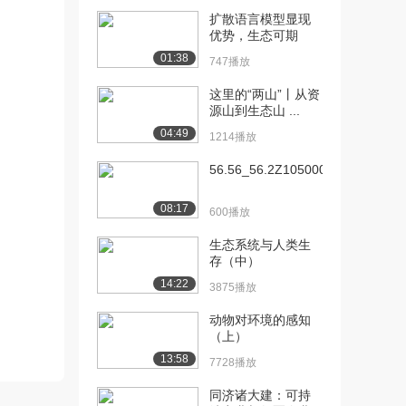
化（下）
扩散语言模型显现
1451播放
优势，生态可期
01:38
[11] 24.1 人类的免疫防线
747播放
10:01
2（上）
这里的“两山”丨从资
1565播放
源山到生态山 ...
04:49
[12] 24.1 人类的免疫防线
10:03
1214播放
2（下）
56.56_56.2Z105000...
805播放
[13] 24.1 人体的免疫防线
10:03
08:17
600播放
1（上）
生态系统与人类生
1677播放
存（中）
[14] 24.1 人体的免疫防线
10:01
14:22
3875播放
1（下）
1008播放
动物对环境的感知
（上）
[15] 24.2 传染病的预防
11:02
13:58
7728播放
1（上）
1505播放
同济诸大建：可持