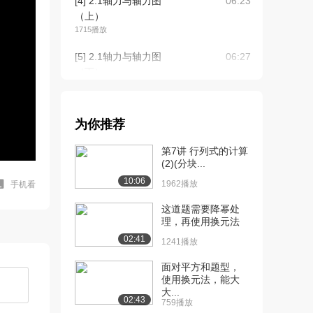
[4] 2.1轴力与轴力图
06:23
（上）
1715播放
[5] 2.1轴力与轴力图
06:27
（下）
1622播放
[6] 2.2拉压杆的应力
06:35
为你推荐
（上）
1272播放
第7讲 行列式的计算
(2)(分块...
[7] 2.2拉压杆的应力
06:40
10:06
（下）
1962播放
手机看
602播放
这道题需要降幂处
理，再使用换元法
[8] 2.3拉压杆的变形
05:29
02:41
（上）
1241播放
688播放
面对平方和题型，
使用换元法，能大
[9] 2.3拉压杆的变形
05:27
大...
（下）
02:43
759播放
1509播放