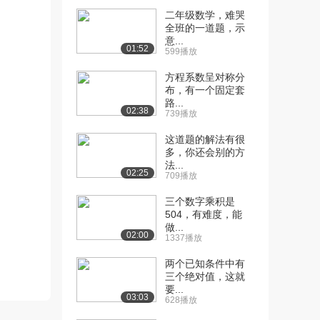
二年级数学，难哭
[10] 2.4材料拉伸和压缩时
11:12
全班的一道题，示
的性能（上）
意...
01:52
599播放
1506播放
方程系数呈对称分
[11] 2.4材料拉伸和压缩时
11:20
布，有一个固定套
的性能（下）
路...
02:38
1315播放
739播放
[12] 2.5拉压杆应力计算
05:32
这道题的解法有很
多，你还会别的方
（上）
法...
663播放
02:25
709播放
[13] 2.5拉压杆应力计算
05:34
三个数字乘积是
（下）
504，有难度，能
991播放
做...
02:00
1337播放
[14] 2.6圣维南原理和应力
06:33
两个已知条件中有
集中（上）
三个绝对值，这就
950播放
要...
03:03
628播放
[15] 2.6圣维南原理和应力
06:30