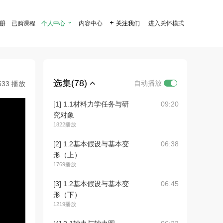
注册
已购课程
个人中心

内容中心

关注我们
进入关怀模式
选集(78)
自动播放
533 播放
[1] 1.1材料力学任务与研
09:20
究对象
1822播放
[2] 1.2基本假设与基本变
06:38
形（上）
1769播放
[3] 1.2基本假设与基本变
06:45
形（下）
1219播放