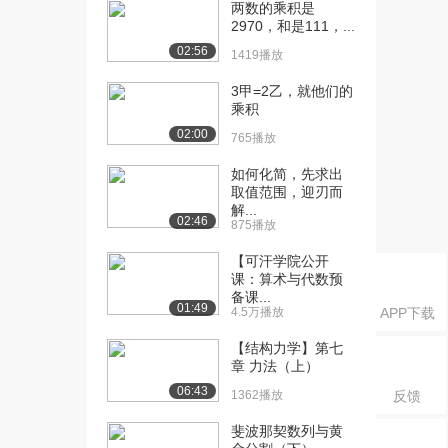
集中（下）
两数的乘积是
2970，和是111，...
969播放
02:56
1419播放
[16] 2.7拉压超静定（上）
07:09
1210播放
3甲=2乙，就他们的
乘积
[17] 2.7拉压超静定（下）
07:11
02:00
765播放
597播放
如何化简，先求出
[18] 3.1剪切的概念及实例
09:13
取值范围，迎刃而
824播放
解...
02:46
875播放
[19] 3.2连接件的简单设计
09:25
1499播放
【可汗学院公开
课：算术与代数预
[20] 4.1静矩和形心
备课...
08:40
01:49
4.5万播放
APP下载
1508播放
【结构力学】第七
[21] 4.2极惯性矩惯性矩惯
08:07
章 力法（上）
性积
06:43
1362播放
反馈
930播放
斐波那契数列与黄
[22] 4.3平行移轴公式和转
07:03