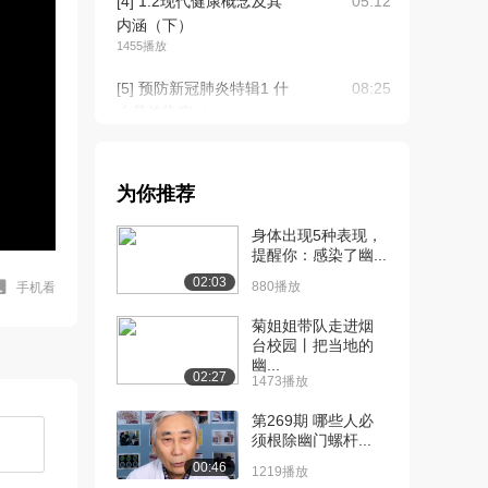
[4] 1.2现代健康概念及其
05:12
内涵（下）
1455播放
[5] 预防新冠肺炎特辑1 什
08:25
么是传染病（...
1692播放
[6] 预防新冠肺炎特辑1 什
08:27
为你推荐
么是传染病（...
1203播放
身体出现5种表现，
提醒你：感染了幽...
[7] 预防新冠肺炎特辑2 如
09:13
02:03
何控制新冠肺...
880播放
手机看
1049播放
菊姐姐带队走进烟
台校园丨把当地的
[8] 预防新冠肺炎特辑3 如
07:12
幽...
何切断新冠肺...
02:27
1473播放
1823播放
第269期 哪些人必
[9] 预防新冠肺炎特辑3 如
07:12
须根除幽门螺杆...
何切断新冠肺...
00:46
1219播放
1182播放