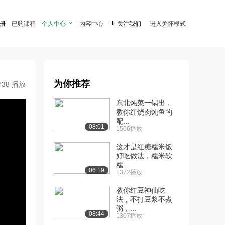
注册
已购课程
个人中心

内容中心

关注我们
进入关怀模式
为你推荐
738 播放
东北炖菜一锅出，
教你红烧肉炖鱼的
配...
08:01
1506播放
这才是红糖糯米饭
好吃做法，糯米软
糯...
06:19
1372播放
教你红豆神仙吃
法，不打豆浆不煮
粥，...
08:44
1307播放