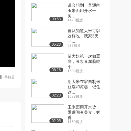
谁会想到，普通的
玉米面用开水一
烫，...
00:53
1478播放
自从知道大米可以
这样吃，我家3天
一...
05:23
937播放
苗大姐第一次做豆
腐，豆浆豆腐脑吃
个...
08:16
1503播放
手机看
用大米在家自制米
豆腐和凉糕，记住
这...
02:23
1678播放
玉米面用开水烫一
烫瞬间变美食，奶
香...
02:05
1159播放