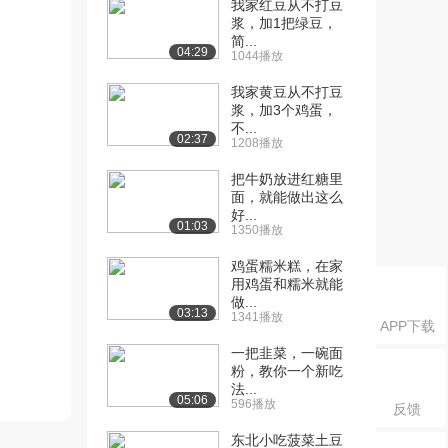
我家红豆从不打豆
浆，加1把绿豆，
简...
04:29
1044播放
我家黄豆从不打豆
浆，加3个鸡蛋，
不...
02:37
1208播放
把牛奶放进红糖里
面，就能做出这么
好...
01:03
1350播放
鸡蛋糯米糕，在家
用鸡蛋和糯米就能
做...
03:13
1341播放
APP下载
一把韭菜，一碗面
粉，教你一个新吃
法...
05:06
596播放
反馈
东北小吃菠菜土豆