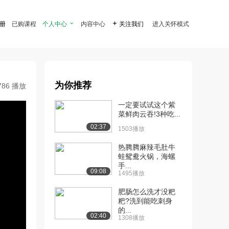
注册
已购课程
个人中心

内容中心

关注我们
进入关怀模式
为你推荐
786 播放
一定要试试这个紫
菜鲜肉云吞!3种吃...
02:37
1503播放
热腾腾麻辣毛肚牛
蛙鸳鸯火锅，海螺
手...
09:08
1495播放
肥肠怎么洗才没粑
粑?洗到能吃刺身
的...
02:40
1308播放