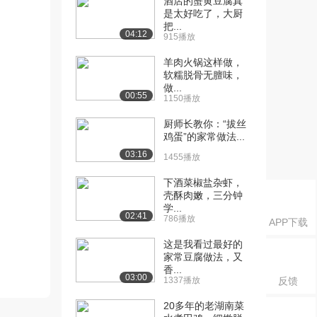
酒店的蟹黄豆腐真
是太好吃了，大厨
把...
04:12
915播放
羊肉火锅这样做，
软糯脱骨无膻味，
做...
00:55
1150播放
厨师长教你：“拔丝
鸡蛋”的家常做法...
03:16
1455播放
下酒菜椒盐杂虾，
壳酥肉嫩，三分钟
学...
02:41
786播放
APP下载
这是我看过最好的
家常豆腐做法，又
香...
03:00
1337播放
反馈
20多年的老湖南菜