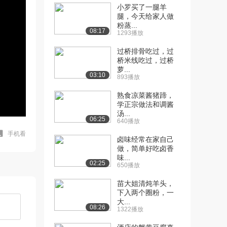
小罗买了一腿羊
腿，今天给家人做
粉蒸...
08:17
1293播放
过桥排骨吃过，过
桥米线吃过，过桥
萝...
03:10
893播放
熟食凉菜酱猪蹄，
学正宗做法和调酱
汤...
06:25
640播放
手机看
卤味经常在家自己
做，简单好吃卤香
味...
02:25
650播放
苗大姐清炖羊头，
下入两个圈粉，一
大...
08:26
1322播放