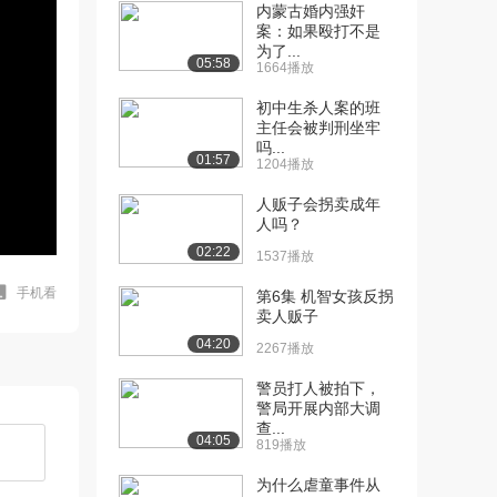
内蒙古婚内强奸
案：如果殴打不是
为了...
05:58
1664播放
初中生杀人案的班
主任会被判刑坐牢
吗...
01:57
1204播放
人贩子会拐卖成年
人吗？
02:22
1537播放
手机看
第6集 机智女孩反拐
卖人贩子
04:20
2267播放
警员打人被拍下，
警局开展内部大调
查...
04:05
819播放
为什么虐童事件从