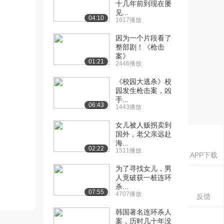
十几年前到现在屡
见...
04:10
1617播放
因为一个片段看了
整部剧！《枪击
案》
01:21
2446播放
《校园大逃杀》校
园发生枪击案，凶
手...
06:43
1443播放
女儿被人贩拐卖到
国外，老父亲远赴
海...
02:22
1511播放
APP下载
为了寻找女儿，男
人竟破获一桩连环
杀...
07:55
4707播放
反馈
韩国著名连环杀人
案，历时几十年没