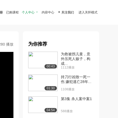
注册
已购课程
个人中心

内容中心

关注我们
进入关怀模式
为你推荐
280 播放
为救被拐儿童，意
外压死人贩子，构
成...
00:43
1112播放
持刀行凶致一死一
伤 嫌犯逃亡28年...
01:30
1108播放
第3集 杀人案中案1
04:54
588播放