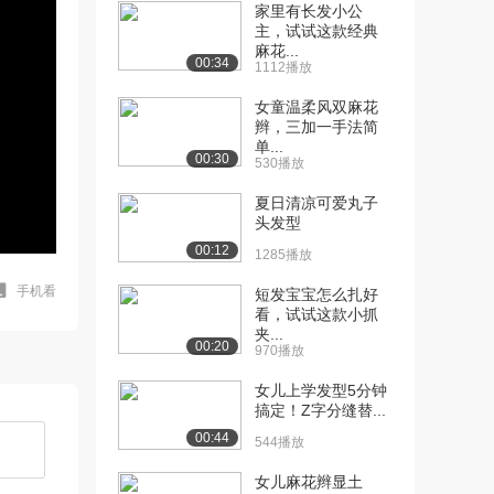
家里有长发小公
主，试试这款经典
麻花...
00:34
1112播放
女童温柔风双麻花
辫，三加一手法简
单...
00:30
530播放
夏日清凉可爱丸子
头发型
00:12
1285播放
手机看
短发宝宝怎么扎好
看，试试这款小抓
夹...
00:20
970播放
女儿上学发型5分钟
搞定！Z字分缝替...
00:44
544播放
女儿麻花辫显土