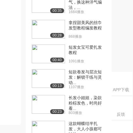
气，换这种洋气编
法，...
00:35
1684播放
拿捏甜美风的丝巾
发型教程编发教程
00:28
868播放
短发女宝可爱扎发
教程
00:40
1091播放
短款卷发与层次短
发：解锁干练与灵
动...
00:13
1107播放
APP下载
长发小姐姐，染款
粉棕发色，时尚好
看...
00:23
803播放
反馈
这款蝴蝶结半扎
发，大人小孩都可