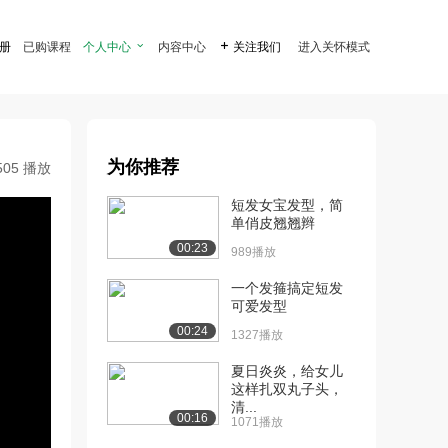
注册
已购课程
个人中心

内容中心

关注我们
进入关怀模式
为你推荐
505 播放
短发女宝发型，简
单俏皮翘翘辫
00:23
989播放
一个发箍搞定短发
可爱发型
00:24
1327播放
夏日炎炎，给女儿
这样扎双丸子头，
清...
00:16
1071播放