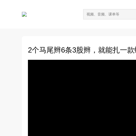
2个马尾辫6条3股辫，就能扎一