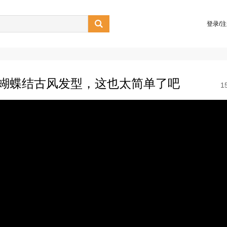

登录/
款蝴蝶结古风发型，这也太简单了吧
1