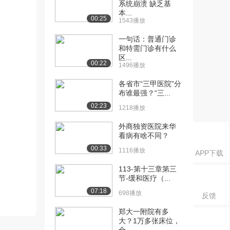
系统崩溃 缺乏基
本...
00:25
1543播放
一句话：普通门诊
和特需门诊有什么
区...
00:22
1496播放
各省市“三甲医院”分
布谁最强？“三...
02:23
1218播放
外商独资医院来华
看病有啥不同？
00:33
1116播放
APP下载
113-第十三章第三
节-缓和医疗（...
07:18
698播放
反馈
郑大一附院有多
大？1万多张床位，