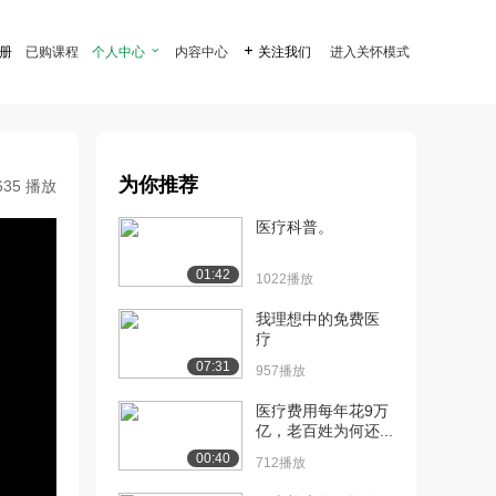
注册
已购课程
个人中心

内容中心

关注我们
进入关怀模式
为你推荐
635 播放
医疗科普。
01:42
1022播放
我理想中的免费医
疗
07:31
957播放
医疗费用每年花9万
亿，老百姓为何还...
00:40
712播放