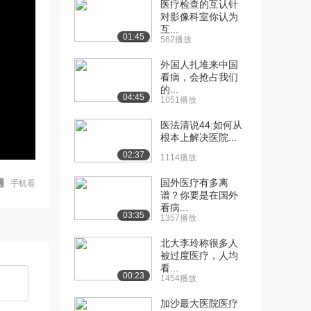
医疗检查的互认针
对影像科室你认为
互...
01:45
562播放
外国人扎堆来中国
看病，会抢占我们
的...
04:45
1051播放
医法清说44:如何从
根本上解决医院...
02:37
1114播放
国外医疗有多离
手机看
谱？你要是在国外
看病...
03:35
1357播放
北大李玲称很多人
被过度医疗，人均
看...
00:23
1454播放
加沙最大医院医疗