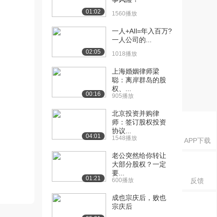
01:02
1560播放
一人+AIl=年入百万?
一人公司的...
02:05
1018播放
上海婚姻律师梁
聪：离岸群岛的股
权、...
00:16
905播放
北京投资并购律
师：签订股权投资
协议...
04:01
1548播放
APP下载
老公突然给你转让
大部分股权？一定
要...
01:21
600播放
反馈
成也宗庆后，败也
宗庆后