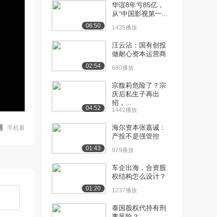
华谊8年亏85亿，
从“中国影视第一...
06:50
1435播放
汪云沾：国有创投
做耐心资本运营商
02:54
680播放
宗馥莉危险了？宗
庆后私生子再出
招，...
04:52
1442播放
海尔资本张嘉诚：
手机看
产投不是强管控
01:43
979播放
车企出海，合资股
权结构怎么设计？
01:20
1237播放
泰国股权代持有刑
事风险？