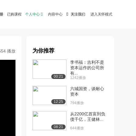
注册
已购课程
个人中心

内容中心

关注我们
进入关怀模式
为你推荐
554 播放
李书福：吉利不是
资本运作的公司所
有...
00:21
1242播放
六城国资，谈耐心
资本
12:25
794播放
从2200亿首富到负
债千亿，王健林...
08:21
644播放