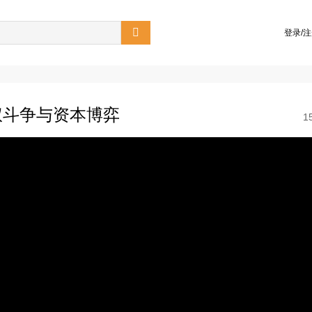

登录/
权斗争与资本博弈
1