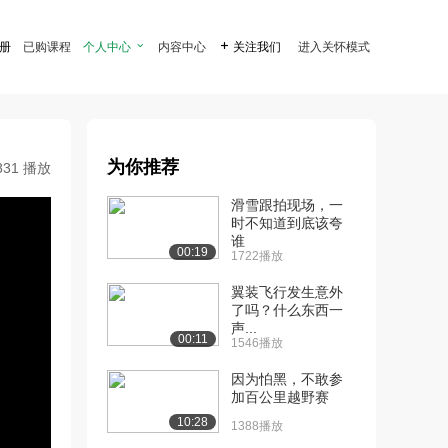
注册
已购课程
个人中心

内容中心

关注我们
进入关怀模式
为你推荐
831 播放
滑雪跟拍现场，一
时不知道到底该夸
谁
00:19
1722播放
翼装飞行发生意外
了吗？什么东西一
声...
00:11
1546播放
因为怕黑，不敢参
加百公里越野赛
10:28
1388播放