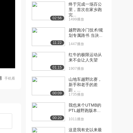
终于完成一场百公
里，首次在家乡跑
完...
02:56
1499播放
越野跑冷门技术/规
划专属路书 当決...
11:22
1447播放
红牛的极限运动从
来不会让人失望
01:15
1907播放
手机看
山地车越野比赛，
新手和老手的差
距，...
00:09
1735播放
我也来个UTMB的
PTL越野跑版本...
00:20
1011播放
这是我有史以来最