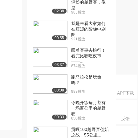
轻松的越野赛，像
是...
02:38
983播放
我是来看大家如何
在短短的阶梯中刷
圈...
00:55
921播放
跟着赛事去旅行！
看完比赛吃夜市
——...
03:37
874播放
跑马拉松是玩命
吗？
03:08
989播放
APP下载
今晚开练每月都有
一场百公里的越野
赛
00:33
850播放
反馈
贡嘎100越野赛创始
之战，55公里...