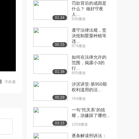
罚款背后的成因是
什么？ 做好守夜
人...
01:34
936播放
遵守法律法规，坚
决抵制罂粟种植等
违...
00:15
974播放
如何在法律允许的
范围，揭露小3的
行...
01:38
805播放
手机看
汐溟讲堂-第950期
权利滥用的法...
00:29
764播放
一句“托关系”的炫
耀，涉嫌踩了哪些...
03:15
1059播放
逐条解读刑诉法：