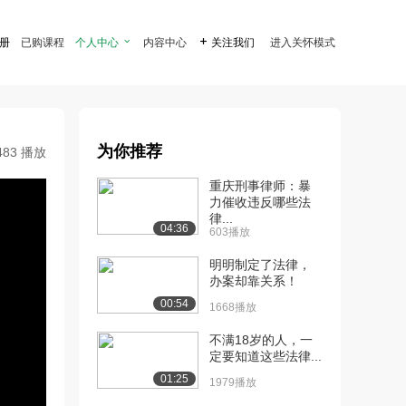
注册
已购课程
个人中心

内容中心

关注我们
进入关怀模式
为你推荐
483 播放
重庆刑事律师：暴
力催收违反哪些法
律...
04:36
603播放
明明制定了法律，
办案却靠关系！
00:54
1668播放
不满18岁的人，一
定要知道这些法律...
01:25
1979播放