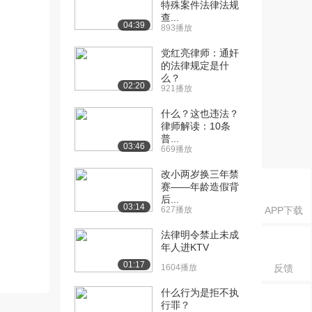
特殊案件法律法规
查...
04:39
893播放
党红亮律师：通奸
的法律规定是什
么？
02:20
921播放
什么？这也违法？
律师解读：10条
普...
03:46
669播放
改小两岁换三年禁
赛——年龄造假背
后...
03:14
627播放
APP下载
法律明令禁止未成
年人进KTV
01:17
1604播放
反馈
什么行为是拒不执
行罪？