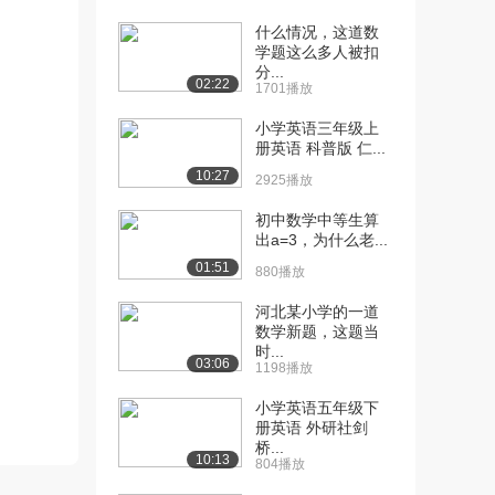
什么情况，这道数
[10] 006. 小学语文第四章
08:35
学题这么多人被扣
试讲分类...
分...
3792播放
02:22
1701播放
[11] 006. 小学语文第四章
08:38
小学英语三年级上
册英语 科普版 仁...
试讲分类...
3582播放
10:27
2925播放
[12] 007. 小学语文第四章
07:40
初中数学中等生算
第二节 ...
出a=3，为什么老...
2944播放
01:51
880播放
[13] 007. 小学语文第四章
07:38
河北某小学的一道
第二节 ...
数学新题，这题当
1868播放
时...
03:06
1198播放
[14] 008. 小学语文第四章
05:51
小学英语五年级下
第三节 ...
册英语 外研社剑
3008播放
桥...
10:13
804播放
[15] 008. 小学语文第四章
05:48