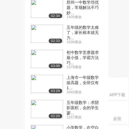
第三节 ...
郑州一中数学培优
题，常规解法不巧
2688播放
妙...
02:34
1409播放
[16] 001.第一章 小学数学
05:26
面试考情概...
五年级的数学太难
3541播放
了，家长根本就无
力...
02:33
[17] 001.第一章 小学数学
05:32
1836播放
面试考情概...
初中数学竞赛题求
2922播放
最小值，学霸方法
巧...
[18] 002. 小学数学第二章
05:26
03:08
1079播放
教案书写...
2682播放
上海市一年级数学
拔高题，全班仅有
[19] 002. 小学数学第二章
1...
05:32
03:29
3040播放
教案书写...
APP下载
2980播放
五年级数学：求阴
影面积，会的学生
[20] 003. 小学数学第二章
09:40
寥...
02:20
教案书写...
2337播放
反馈
2511播放
小学数学，在空白