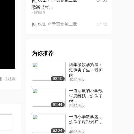
[4] 002. 小学语文第二章
14:53
教案书写...
4335播放
[5] 002. 小学语文第二章
14:42
教案书写...
4470播放
[6] 003. 小学语文第二节
05:19
为你推荐
教案易错...
2278播放
四年级数学拓展：
难倒尖子生，老师
[7] 004. 小学语文第三章
12:47
的...
试讲实战...
03:10
手机看
4089播放
3908播放
一道印度的小学数
[8] 004. 小学语文第三章
学思维题，难住了
12:44
很...
试讲实战...
01:44
2153播放
2826播放
一道小学数学题，
[9] 005. 小学语文第二节
09:35
难住了数学老师，
面试要求...
上...
03:34
4806播放
1899播放