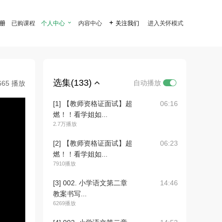
注册
已购课程
个人中心

内容中心

关注我们
进入关怀模式
选集(133)
自动播放
665 播放
[1] 【教师资格证面试】超
06:16
燃！！看学姐如...
2.7万播放
[2] 【教师资格证面试】超
06:23
燃！！看学姐如...
7910播放
[3] 002. 小学语文第二章
14:46
教案书写...
6269播放