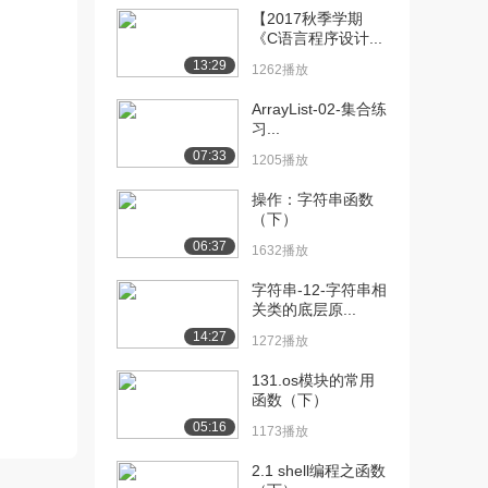
（下）
【2017秋季学期
899播放
《C语言程序设计...
13:29
[12] 9.6 结构体（上）
11:30
1262播放
1088播放
ArrayList-02-集合练
习...
[13] 9.6 结构体（下）
11:27
1407播放
07:33
1205播放
[14] 9 其他语法知识及其
06:21
操作：字符串函数
在游戏开发中的...
（下）
1072播放
06:37
1632播放
[15] 9 其他语法知识及其
06:20
字符串-12-字符串相
在游戏开发中的...
关类的底层原...
1381播放
14:27
1272播放
[16] 9.8 枚举类型
09:36
131.os模块的常用
812播放
函数（下）
05:16
[17] 9 其他语法知识及其
11:12
1173播放
在游戏开发中的...
2.1 shell编程之函数
706播放