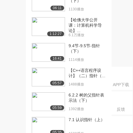
（下）
[18] 9 其他语法知识及其
11:09
06:11
1130播放
在游戏开发中的...
【哈佛大学公开
1265播放
课：计算机科学导
论】...
[19] 9.10 递归（上）
06:31
1:12:27
6.1万播放
1426播放
9.4节-9.5节-指针
[20] 9.10 递归（下）
06:32
（下）
1246播放
16:41
1114播放
【C++语言程序设
计】（二）指针（...
05:57
1488播放
APP下载
6.2.2 树的父指针表
示法（下）
05:59
1392播放
反馈
7.1 认识指针（上）
05:35