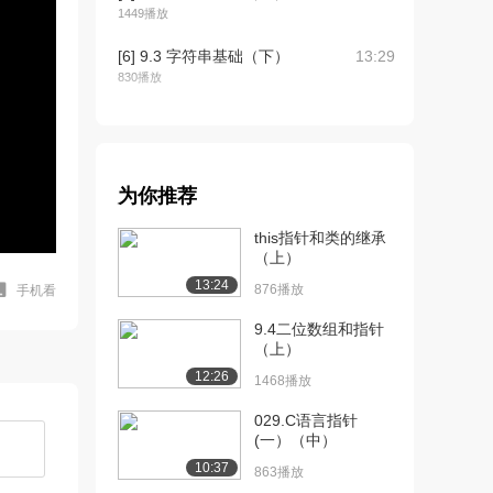
1449播放
[6] 9.3 字符串基础（下）
13:29
830播放
[7] 9.4 字符串处理库函数
05:56
（上）
1445播放
为你推荐
[8] 9.4 字符串处理库函数
05:56
（下）
this指针和类的继承
1514播放
（上）
13:24
876播放
手机看
[9] 9.5 字符串应用举例
13:48
（上）
9.4二位数组和指针
888播放
（上）
12:26
1468播放
[10] 9.5 字符串应用举例
13:51
（中）
029.C语言指针
1231播放
(一）（中）
10:37
[11] 9.5 字符串应用举例
13:39
863播放