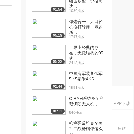
狙击步枪，价格高
达...
01:54
1086播放
弹炮合一，大口径
机枪打导弹，俄罗
斯...
05:18
1797播放
世界上经典的存
在，无托结构的95
式...
05:33
2413播放
中国海军装备俄军
5.45毫米AKS...
02:44
1691播放
C-RAM系统夜间拦
APP下载
截伊朗无人机，...
00:12
846播放
枪榴弹反坦克？美
反馈
军二战枪榴弹这么