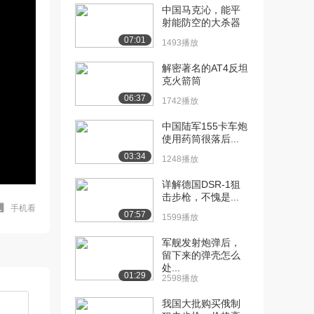
中国马克沁，能平
射能防空的大杀器
07:01
1493播放
解密著名的AT4反坦
克火箭筒
06:37
1742播放
中国陆军155卡车炮
使用药筒很落后...
03:34
1248播放
详解德国DSR-1狙
击步枪，不愧是...
手机看
07:57
1599播放
军舰发射炮弹后，
留下来的弹壳怎么
处...
01:29
2598播放
我国大批购买俄制