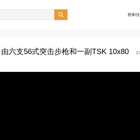

登录/
支56式突击步枪和一副TSK 10x80
1