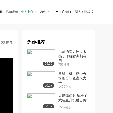
注册
已购课程
个人中心

内容中心

关注我们
进入关怀模式
为你推荐
403 播放
毛瑟的实力还是太
强，详解欧洲都在
用...
05:06
756播放
拿稳手机！感受火
箭炮分队昼夜火力
全...
00:27
1475播放
火箭弹仰射 这样的
武装直升机射击你...
00:42
1507播放