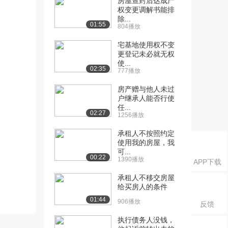
房屋查封后达成产
权变更调解书能排
除...
01:55
804播放
宅基地使用权不变
更登记未必就无权
使...
02:35
777播放
房产赠与他人未过
户继承人能否行使
任...
02:27
1256播放
承租人不按照约定
使用我的房屋，我
可...
00:22
1390播放
APP下载
承租人不移交房屋
给买房人的条件
01:44
906播放
反馈
执行债务人没钱，