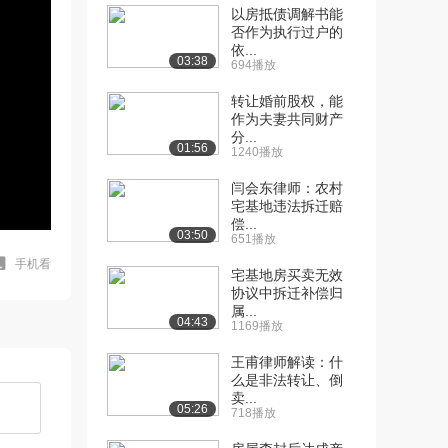
以房抵债调解书能
否作为执行过户的
依...
03:38
694播放
转让婚前股权，能
作为夫妻共同财产
分...
01:56
1240播放
闫会东律师：农村
宅基地违法拆迁赔
偿...
03:50
651播放
手机看
宅基地房买卖无效
协议中拆迁补偿归
属...
04:43
1169播放
王甫律师解读：什
么是非法转让、倒
卖...
05:26
718播放