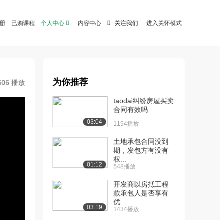
注册
已购课程
个人中心

内容中心

关注我们
进入关怀模式
为你推荐
506 播放
taodai纠纷房屋买卖
合同有效吗
03:04
1194播放
土地承包合同没到
期，发包方有没有
权...
01:12
548播放
开发商以房抵工程
款承包人是否享有
优...
03:19
1434播放