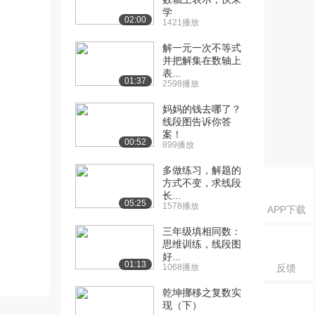
学
02:00
1421播放
解一元一次不等式
并把解集在数轴上
表...
01:37
2598播放
妈妈的钱去哪了？
线段图告诉你答
案！
00:52
899播放
多做练习，解题的
方式不变，求线段
长...
05:25
1578播放
APP下载
三年级填相同数：
思维训练，线段图
好...
01:13
1068播放
反馈
乾坤挪移之复数实
现（下）