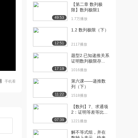
【第二章 数列极
限】数列极限1
49:53
1.7万播放
1.2 数列极限（下）
12:51
2117播放
题型2.已知递推关系
证明数列极限存...
17:19
1016播放
第六课——递推数
手机看
列（下）
11:22
1518播放
【数列】7、求通项
2：证明等差等比...
07:39
1221播放
解不等式组，并在
数轴上表示，快来