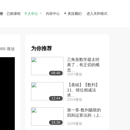
注册
已购课程
个人中心

内容中心

关注我们
进入关怀模式
为你推荐
988 播放
三角形数学题太经
典了，有正切的概
念...
06:46
1507播放
【基础】【数列】
11、错位相减法
求...
12:44
1314播放
第一章-数列极限的
四则运算法则（上...
16:36
1429播放