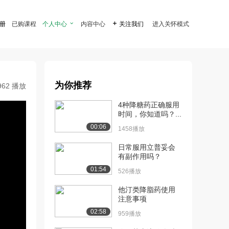
注册
已购课程
个人中心

内容中心

关注我们
进入关怀模式
为你推荐
962 播放
4种降糖药正确服用
时间，你知道吗？...
00:06
1458播放
日常服用立普妥会
有副作用吗？
01:54
526播放
他汀类降脂药使用
注意事项
02:58
959播放