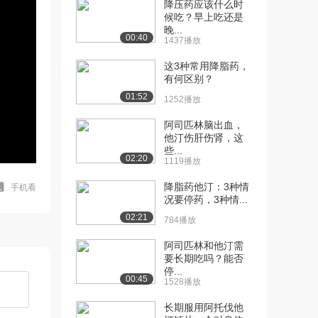
降压药应该什么时
候吃？早上吃还是
晚...
00:40
1437播放
这3种常用降脂药，
有何区别？
01:52
1252播放
阿司匹林脑出血，
他汀伤肝伤肾，这
些...
02:20
1119播放
降脂药他汀：3种情
手机看
况要停药，3种情...
02:21
784播放
阿司匹林和他汀需
要长期吃吗？能否
停...
00:45
1528播放
长期服用阿托伐他