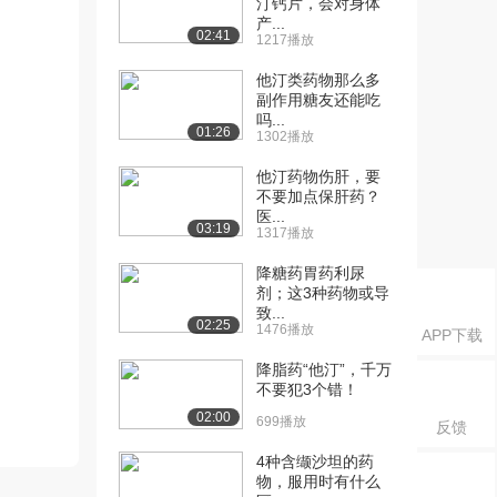
汀钙片，会对身体
产...
02:41
1217播放
他汀类药物那么多
副作用糖友还能吃
吗...
01:26
1302播放
他汀药物伤肝，要
不要加点保肝药？
医...
03:19
1317播放
降糖药胃药利尿
剂；这3种药物或导
致...
02:25
1476播放
APP下载
降脂药“他汀”，千万
不要犯3个错！
02:00
699播放
反馈
4种含缬沙坦的药
物，服用时有什么