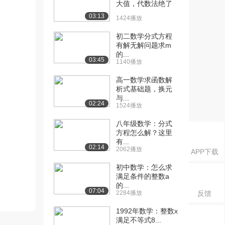
大值，代数法绝了
03:13
1424播放
初二数学分式方程
有解无解问题求m
的...
03:45
1140播放
高一数学求函数解
析式基础题，换元
与...
02:24
1524播放
八年级数学：分式
方程怎么解？这里
有...
02:14
2062播放
APP下载
初中数学：怎么求
满足条件的整数a
的...
07:04
2284播放
反馈
1992年数学：整数x
满足不等式8...