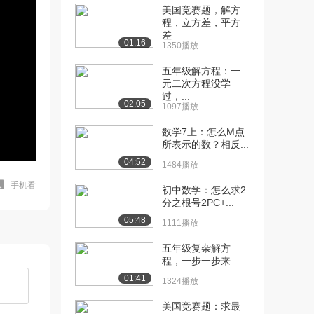
美国竞赛题，解方
程，立方差，平方
差
01:16
1350播放
五年级解方程：一
元二次方程没学
过，...
02:05
1097播放
数学7上：怎么M点
所表示的数？相反...
04:52
1484播放
手机看
初中数学：怎么求2
分之根号2PC+...
05:48
1111播放
五年级复杂解方
程，一步一步来
01:41
1324播放
美国竞赛题：求最