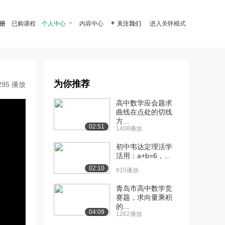
注册
已购课程
个人中心

内容中心

关注我们
进入关怀模式
为你推荐
295 播放
高中数学应会题求
曲线在点处的切线
方...
02:51
1408播放
初中韦达定理活学
活用：a+b=6，...
02:10
815播放
青岛市高中数学竞
赛题，求向量乘积
的...
04:09
1262播放