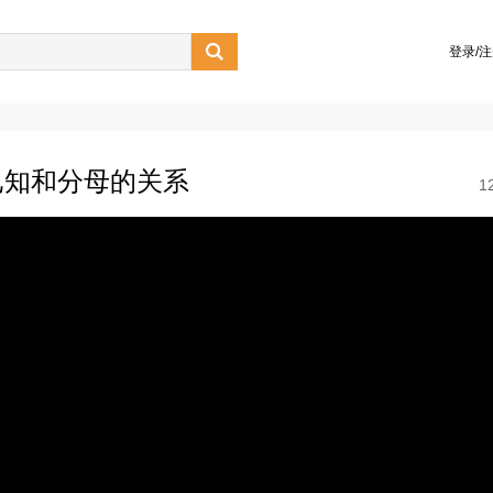

登录/
已知和分母的关系
1