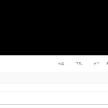
收藏
下载
分享