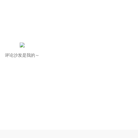
评论沙发是我的～