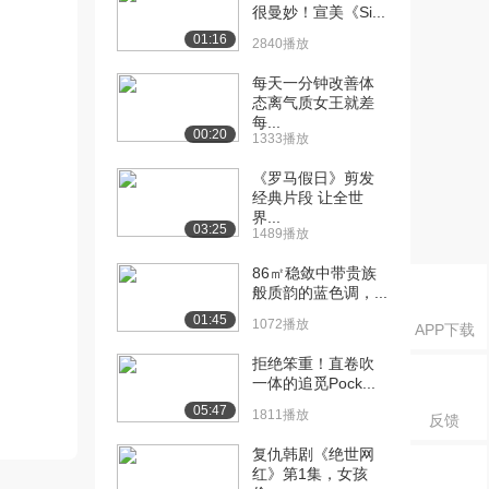
很曼妙！宣美《Si...
01:16
2840播放
每天一分钟改善体
态离气质女王就差
每...
00:20
1333播放
《罗马假日》剪发
经典片段 让全世
界...
03:25
1489播放
86㎡稳敛中带贵族
般质韵的蓝色调，...
01:45
1072播放
APP下载
拒绝笨重！直卷吹
一体的追觅Pock...
05:47
1811播放
反馈
复仇韩剧《绝世网
红》第1集，女孩