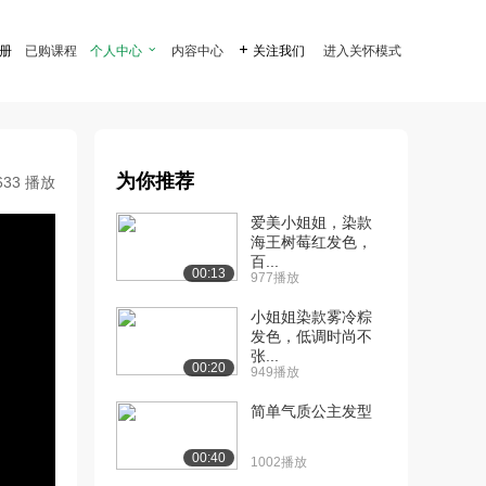
注册
已购课程
个人中心

内容中心

关注我们
进入关怀模式
为你推荐
633 播放
爱美小姐姐，染款
海王树莓红发色，
百...
00:13
977播放
小姐姐染款雾冷粽
发色，低调时尚不
张...
00:20
949播放
简单气质公主发型
00:40
1002播放