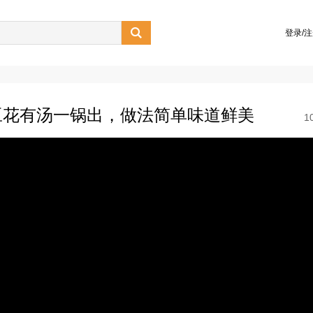

登录/
豆花有汤一锅出，做法简单味道鲜美
1