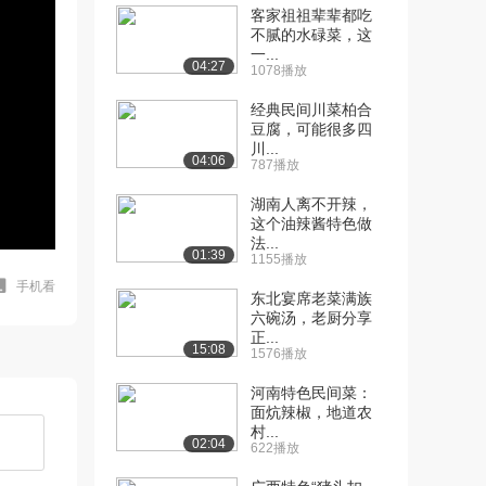
客家祖祖辈辈都吃
不腻的水碌菜，这
一...
04:27
1078播放
经典民间川菜柏合
豆腐，可能很多四
川...
04:06
787播放
湖南人离不开辣，
这个油辣酱特色做
法...
01:39
1155播放
手机看
东北宴席老菜满族
六碗汤，老厨分享
正...
15:08
1576播放
河南特色民间菜：
面炕辣椒，地道农
村...
02:04
622播放