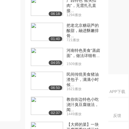
广西特色“猪头扣
肉”，无需扎孔直
接...
06:18
1294播放
把老北京糖葫芦的
酸甜，融进酥嫩排
骨...
01:40
721播放
河南特色美食“蒸卤
面”，做法详细有...
04:05
1509播放
民间传统美食猪油
渣包子，满满小时
候...
06:50
1621播放
APP下载
教你街边特色小吃
浇汁臭豆腐做法，
闻...
02:37
1449播放
反馈
【大师的菜】一块