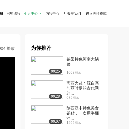
注册
已购课程
个人中心

内容中心

关注我们
进入关怀模式
为你推荐
004 播放
锦棠特色河南大锅
菜
00:25
1068播放
高丽火盆：源自高
句丽时期的古代网
红...
00:28
679播放
陕西汉中特色美食
锅贴，一次用半桶
油...
00:07
1262播放