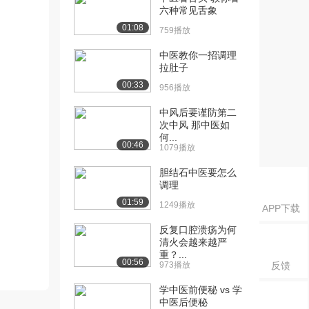
六种常见舌象
01:08
759播放
中医教你一招调理
拉肚子
00:33
956播放
中风后要谨防第二
次中风 那中医如
何...
00:46
1079播放
胆结石中医要怎么
调理
01:59
1249播放
APP下载
反复口腔溃疡为何
清火会越来越严
重？...
00:56
973播放
反馈
学中医前便秘 vs 学
中医后便秘