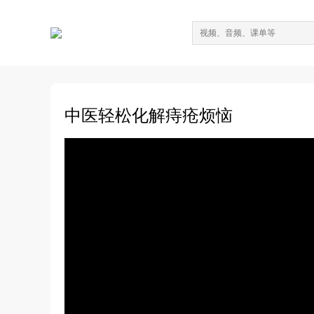
中医轻松化解痔疮烦恼