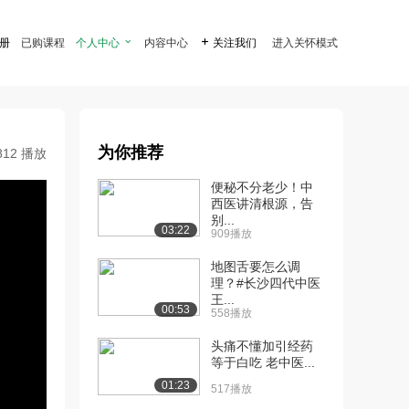
注册
已购课程
个人中心

内容中心

关注我们
进入关怀模式
为你推荐
812 播放
便秘不分老少！中
西医讲清根源，告
别...
03:22
909播放
地图舌要怎么调
理？#长沙四代中医
王...
00:53
558播放
头痛不懂加引经药
等于白吃 老中医...
01:23
517播放