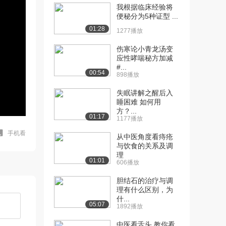
我根据临床经验将
便秘分为5种证型 ...
01:28
1277播放
伤寒论小青龙汤变
应性哮喘秘方加减
#...
00:54
898播放
失眠讲解之醒后入
睡困难 如何用
方？...
01:17
1177播放
手机看
从中医角度看痔疮
与饮食的关系及调
理
01:01
606播放
胆结石的治疗与调
理有什么区别，为
什...
05:07
1892播放
中医看舌头 教你看