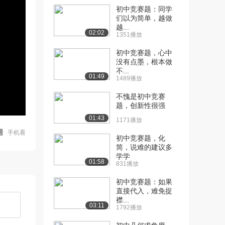
初中竞赛题：同学
们以为简单，越做
越...
02:02
1351播放
初中竞赛题，心中
没有点墨，根本做
不...
01:49
1489播放
不愧是初中竞赛
题，创新性很强
01:43
1171播放
手机看
初中竞赛题，化
简，说难的建议多
学学
01:58
831播放
初中竞赛题：如果
直接代入，难免捉
襟...
03:11
1792播放