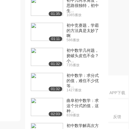
初中几何求角度，
思路很独特，初中
生...
01:35
1085播放
初中竞赛题，学霸
的方法真是太妙了
啊
01:11
586播放
初中数学几何题，
挠破头皮也不会？
小...
01:32
735播放
初中数学：求分式
的值，难住不少优
等...
01:32
1427播放
APP下载
曲阜初中数学：求
这个分式的值，这
种...
02:03
839播放
反馈
初中数学解高次方