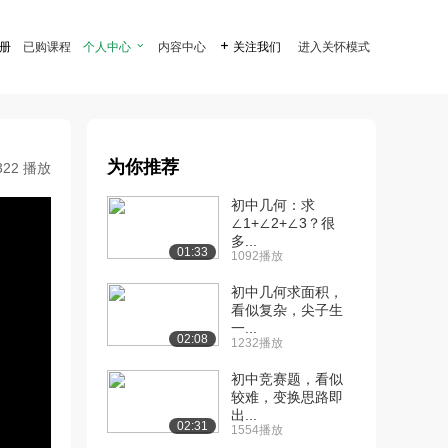
注册
已购课程
个人中心

内容中心

关注我们
进入关怀模式
为你推荐
322 播放
初中几何：求
∠1+∠2+∠3？很
多...
01:33
1092播放
初中几何求面积，
看似复杂，尖子生
一...
02:08
1232播放
初中竞赛题，看似
较难，变换思路即
出...
02:31
1554播放