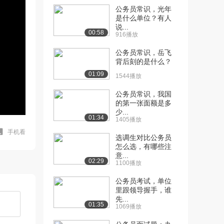
公务员常识，光年
是什么单位？有人
说...
00:58
916播放
公务员常识，岳飞
背后刻的是什么？
01:09
1544播放
公务员常识，我国
的第一张面额是多
少...
01:34
1405播放
手机看
选调生对比公务员
怎么选，有哪些注
意...
02:29
1100播放
公务员考试，单位
里跟领导握手，谁
先...
01:35
1069播放