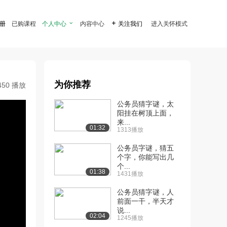
注册
已购课程
个人中心

内容中心

关注我们
进入关怀模式
为你推荐
450 播放
公务员猜字谜，太
阳挂在树顶上面，
来...
01:32
1313播放
公务员字谜，猜五
个字，你能写出几
个...
01:38
1431播放
公务员猜字谜，人
前面一干，半天才
说...
02:04
1245播放