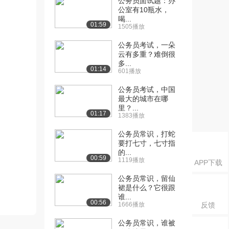
公务员面试题：办
公室有10瓶水，
喝...
01:59
1505播放
公务员考试，一朵
云有多重？难倒很
多...
01:14
601播放
公务员考试，中国
最大的城市在哪
里？...
01:17
1383播放
公务员常识，打蛇
要打七寸，七寸指
的...
00:59
1119播放
APP下载
公务员常识，留仙
裙是什么？它很跟
谁...
00:56
1666播放
反馈
公务员常识，谁被