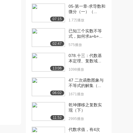
05-第一章-求导数和
[10] 第一章 极限与连续 重
13:40
微分（一）（...
要定理（四）...
07:15
1.7万播放
1173播放
已知三个实数不等
[11] 第二章 导数与微分
12:25
式，如何求a+b+...
（一） 反函数与...
02:47
575播放
2289播放
078.十三：代数基
[12] 第二章 导数与微分
待播放
本定理、复数域...
（一） 反函数与...
13:06
1098播放
1677播放
47 二次函数图象与
[13] 第二章 导数与微分
12:25
不等式的解集（...
（一） 反函数与...
06:02
1512播放
1671播放
[14] 第二章 导数与微分
乾坤挪移之复数实
12:32
现（下）
（一） 反函数与...
1034播放
11:52
2995播放
代数求值，有4次