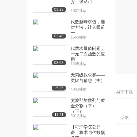
方，求a²+1
03:29
1537播放
代数趣味求值，选
对方法，让人眼前
一...
02:40
1563播放
代数求最值问题，
一元二次函数的应
用
03:03
1205播放
无穷级数求和——
类比与猜想（中）
15:36
4342播放
APP下载
斐波那契数列与黄
金分割（下）
（下）
11:41
8012播放
反馈
【可汗学院公开
课：算术与代数预