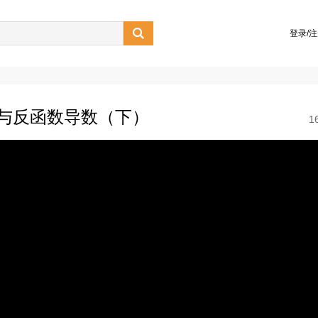

登录/
数与反函数导数（下）
1