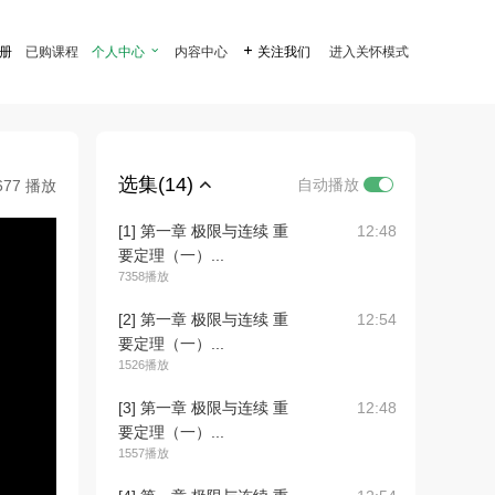
注册
已购课程
个人中心

内容中心

关注我们
进入关怀模式
选集(14)
自动播放
677 播放
[1] 第一章 极限与连续 重
12:48
要定理（一）...
7358播放
[2] 第一章 极限与连续 重
12:54
要定理（一）...
1526播放
[3] 第一章 极限与连续 重
12:48
要定理（一）...
1557播放