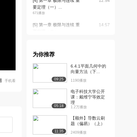
[4] 第一章 极限与连续 重
12:54
要定理（一）...
671播放
[5] 第一章 极限与连续 重
14:57
要定理（二）...
1124播放
[6] 第一章 极限与连续 重
14:54
为你推荐
要定理（二）...
597播放
6.4.1平面几何中的
向量方法（下...
[7] 第一章 极限与连续 重
06:06
09:25
要定理（三）...
1190播放
手机看
1578播放
电子科技大学公开
课：戴维宁等效定
[8] 第一章 极限与连续 重
06:11
理
要定理（三）...
05:18
1.2万播放
1019播放
【额外】导数云刷
[9] 第一章 极限与连续 重
13:35
题（偏易）（上）
要定理（四）...
11:35
2409播放
1242播放