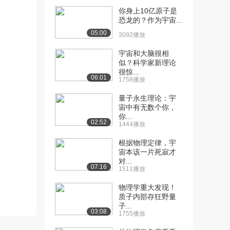
你身上10亿原子是
[10] 圜则九重：地球环境
待播放
恐龙的？作为宇宙...
系统概况（上）
05:00
3092播放
6856播放
宇宙和大脑很相
[11] 圜则九重：地球环境
11:36
似？科学家新理论
系统概况（中）
很惊...
06:01
936播放
1758播放
量子永生理论：宇
[12] 圜则九重：地球环境
11:33
宙中有无数个你，
系统概况（下）
你...
1066播放
02:52
1444播放
[13] 北京师范大学公开
13:01
根据物理定律，宇
课：气乘风则散——...
宙本该一片死寂才
对...
1.6万播放
07:16
1511播放
[14] 北京师范大学公开
13:01
物理学重大发现！
课：气乘风则散——...
质子内部存狂野量
1943播放
子...
03:08
1755播放
[15] 北京师范大学公开
12:45