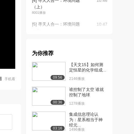
[4] 寻天人合一：环境问题
10:46
（上）
8001播放
[5] 寻天人合一：环境问题
10:47
（中）
1209播放
[6] 寻天人合一：环境问题
10:38
为你推荐
（下）
1567播放
【天文15】如何测
定恒星的化学组成...
[7] 环境地学与风水理念之
12:30
09:56
比较（上）
2146播放
手机看
3.1万播放
谁控制了太空 谁就
控制了地球
[8] 环境地学与风水理念之
12:31
00:36
比较（中）
1278播放
2717播放
集成信息理论认
为：星系相当于神
[9] 环境地学与风水理念之
12:26
经元...
比较（下）
03:16
1496播放
2595播放