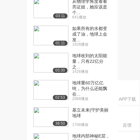
从物理学角度看看
课：气乘风则散——...
亮证姐，她应该是
1065播放
个...
03:11
641播放
[16] 东流不溢：地表水分
12:43
循环（上）
如果所有的水都变
5664播放
成了油，地球上会
发...
01:11
1928播放
[17] 东流不溢：地表水分
12:43
循环（中）
地球收到的太阳能
1403播放
量，只有22亿分
之...
[18] 东流不溢：地表水分
12:30
03:30
1426播放
循环（下）
地球重60万亿亿
1381播放
吨，为什么还能飘
在...
[19] 九州安错川谷何洿：
11:00
02:53
2068播放
APP下载
岩石圈的形态（上...
5530播放
基立未来|守护美丽
地球
[20] 九州安错川谷何洿：
11:00
38:50
1708播放
反馈
岩石圈的形态（中...
765播放
地球内部神秘E层，