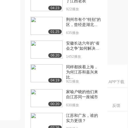
了江西老表
04:23
922播放
荆州市有个“特别”的
区，曾经是湖北...
01:25
635播放
安徽长达六年的“省
会之争”如何解决...
06:20
1452播放
同样都挨着上海，
为何江苏和嘉兴来
比...
04:19
921播放
APP下载
家喻户晓的他们来
自江苏同一座城市
00:20
630播放
反馈
江苏和广东，谁的
实力更强？
02:26