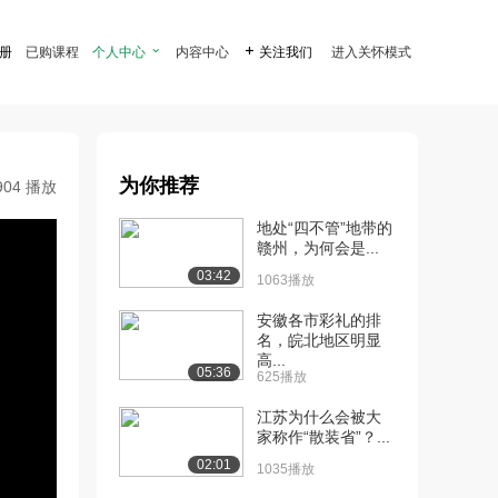
注册
已购课程
个人中心

内容中心

关注我们
进入关怀模式
为你推荐
904 播放
地处“四不管”地带的
赣州，为何会是...
03:42
1063播放
安徽各市彩礼的排
名，皖北地区明显
高...
05:36
625播放
江苏为什么会被大
家称作“散装省”？...
02:01
1035播放