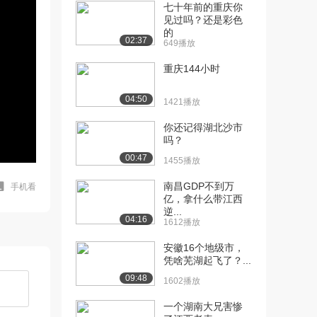
七十年前的重庆你
见过吗？还是彩色
的
02:37
649播放
重庆144小时
04:50
1421播放
你还记得湖北沙市
吗？
00:47
1455播放
南昌GDP不到万
手机看
亿，拿什么带江西
逆...
04:16
1612播放
安徽16个地级市，
凭啥芜湖起飞了？...
09:48
1602播放
一个湖南大兄害惨