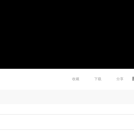
收藏
下载
分享