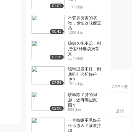
01:01
1103播放
不管多厉害的咳
嗽，也怕这味便宜
药
00:41
1055播放
咳嗽久拖不治，别
把这3种麻烦病等
来...
01:28
1175播放
咳嗽迟迟不好，到
底吃什么药好得
快？...
02:54
1521播放
APP下载
咳嗽除了肺的问
题，还有哪些原
因？
02:06
933播放
反馈
一直咳嗽不见好是
什么原因？咳嗽持
续...