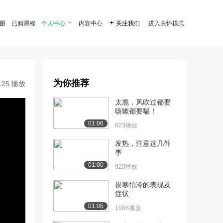
注册
已购课程
个人中心

内容中心

关注我们
进入关怀模式
为你推荐
125 播放
太脆，风吹过都要
咳嗽都要喘！
01:06
623播放
发热，注意这几件
事
01:00
920播放
畏寒怕冷的表现及
症状
01:05
1088播放