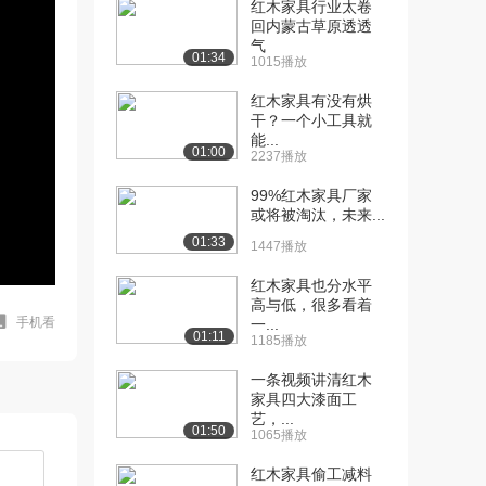
红木家具行业太卷
回内蒙古草原透透
气
01:34
1015播放
红木家具有没有烘
干？一个小工具就
能...
01:00
2237播放
99%红木家具厂家
或将被淘汰，未来...
01:33
1447播放
红木家具也分水平
高与低，很多看着
手机看
一...
01:11
1185播放
一条视频讲清红木
家具四大漆面工
艺，...
01:50
1065播放
红木家具偷工减料