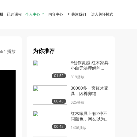
注册
已购课程
个人中心

内容中心

关注我们
进入关怀模式
为你推荐
554 播放
#创作灵感 红木家具
小白无法理解的...
01:52
819播放
30000多一套红木家
具，因榫卯结...
00:43
625播放
红木家具上有2种不
同颜色，网友以为...
00:42
1436播放