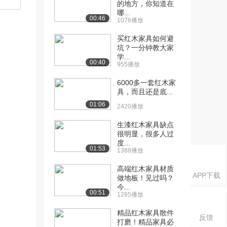
的地方，你知道在
哪...
00:46
1076播放
买红木家具如何避
坑？一分钟教大家
学...
00:40
955播放
6000多一套红木家
具，而且还是底...
01:06
2420播放
生漆红木家具缺点
很明显，很多人过
度...
01:53
1388播放
高端红木家具材质
APP下载
做地板！见过吗？
今...
00:51
1285播放
精品红木家具散件
反馈
打磨！精品家具必