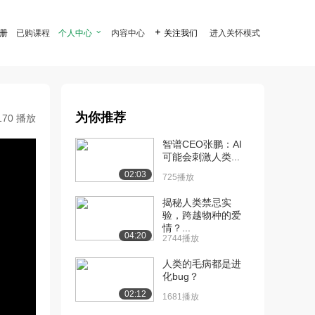
注册
已购课程
个人中心

内容中心

关注我们
进入关怀模式
为你推荐
170 播放
智谱CEO张鹏：AI
可能会刺激人类...
02:03
725播放
揭秘人类禁忌实
验，跨越物种的爱
情？...
04:20
2744播放
人类的毛病都是进
化bug？
02:12
1681播放