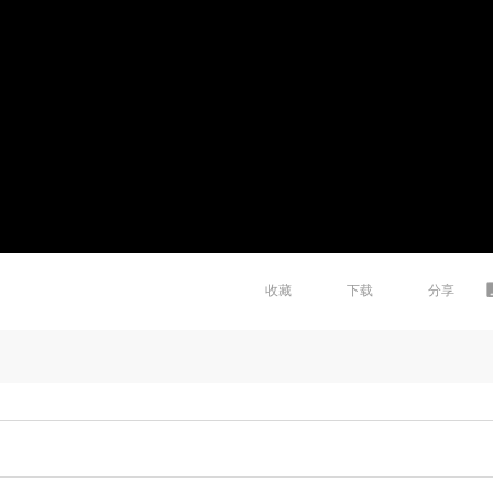
收藏
下载
分享