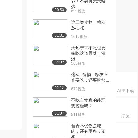
养！不要再天天给
孩...
00:53
699播放
这三类食物，糖友
放心吃
01:31
1017播放
天热宁可不吃也要
多吃这道野菜，清
淡...
04:02
563播放
这5种食物，糖友不
光要吃，还要吃够...
02:12
672播放
APP下载
不吃主食真的能理
想控糖吗？
01:07
511播放
反馈
营养不仅仅是吃
肉，还有更多 #真
相...