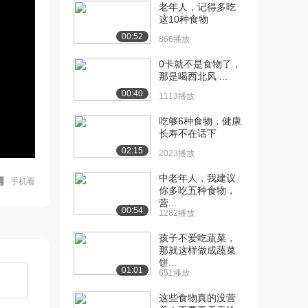
老年人，记得多吃
这10种食物
00:52
866播放
0卡就不是食物了，
那是喝西北风 ...
00:40
1113播放
吃够6种食物，健康
长寿不在话下
02:15
2023播放
中老年人，我建议
手机看
你多吃五种食物，
营...
00:54
1282播放
孩子不爱吃蔬菜，
那就这样做成蔬菜
饼...
01:01
651播放
这些食物真的没营