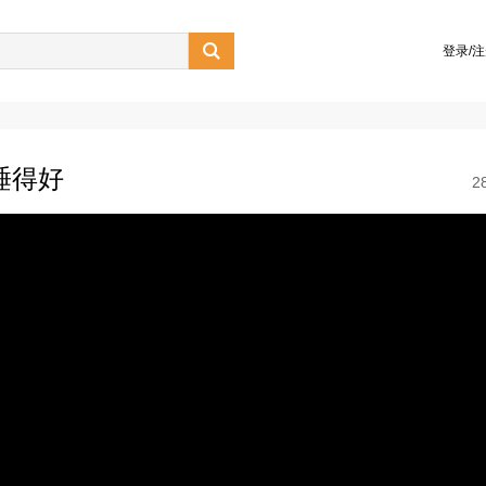

登录/
睡得好
2