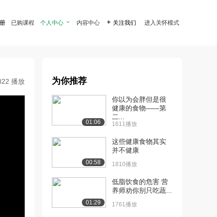
注册
已购课程
个人中心

内容中心

关注我们
进入关怀模式
为你推荐
822 播放
你以为会胖但是很
健康的食物——第
二...
01:06
1611播放
这些健康食物其实
并不健康
00:58
1810播放
低脂饮食的危害 营
养师劝你别只吃蔬...
01:29
1761播放