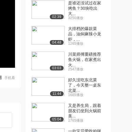
是谁还没试过在家
烤鱼？30块吃出
大...
02:39
3250播放
大排档的爆款菜
品，油焖麻辣小龙
虾，...
04:48
1265播放
川菜师傅重磅推荐
鱼火锅，在家煮出
火...
03:03
2547播放
手机看
好久没吃东北菜
了，今天整一桌东
北菜...
11:44
1685播放
又是养生局，跟着
朋友们坐到火锅前
美...
05:04
1765播放
一款宝贝爱吃的啵