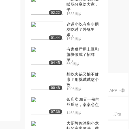
啵肠分享给大家，
平...
02:22
1683播放
这道小吃有多少朋
友吃过？外酥里
嫩，...
01:44
1679播放
有家餐厅用土豆和
蟹块做成了招牌
菜，...
04:45
660播放
想吃火锅又怕不健
康？那就试试这个
改...
00:48
1006播放
APP下载
饭店卖38元一份的
丝瓜汤，桌桌必点...
07:36
1468播放
反馈
大厨教你油焖小龙
虾的家常做法，讲