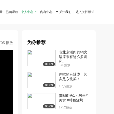
注册
已购课程
个人中心

内容中心

关注我们
进入关怀模式
为你推荐
705 播放
老北京涮肉的铜火
锅原来有这么多讲
究...
01:09
576播放
你吃的麻辣烫，其
实是东北菜！
01:09
1.7万播放
贵阳街头1元烤串#
美食 #特色烧烤...
00:06
1752播放