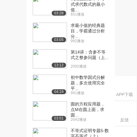
1382播放
式求代数式的最小
值...
[16] 【基础】【函数】7、
14:42
03:28
651播放
高考常考的几类...
求最小值的经典题
3487播放
目，学霸通过分析
分...
[17] 【基础】【函数】7、
14:43
03:05
992播放
高考常考的几类...
1895播放
第14讲：含参不等
式之整参问题（上...
[18] 【基础】【函数】7、
14:43
13:12
2092播放
高考常考的几类...
2065播放
初中数学因式分解
题，多次使用完全
[19] 【基础】【函数】8、
06:52
平...
04:19
根据奇偶性求解...
941播放
APP下载
1739播放
圆的方程应用题，
点M在圆上面，求
[20] 【中档】【函数】9、
11:21
圆...
用奇偶性图形的...
03:01
2042播放
反馈
2355播放
不等式证明专题5-数
[21] 【中档】【函数】9、
11:24
字不等式（上）