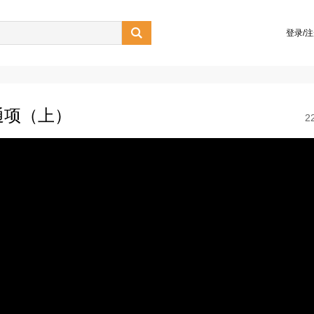

登录/
通项（上）
2