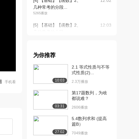
[4] 【基础】【函数】2、
12:02
几种常考的分段...
5265播放
[5] 【基础】【函数】2、
12:03
几种常考的分段...
4413播放
[6] 本课程使用指南
04:34
为你推荐
2514播放
2.1 等式性质与不等
[7] 【基础】【函数】3、
14:32
式性质(2)...
分段函数不等式...
10:03
4190播放
2.3万播放
手机看
[8] 【基础】【函数】3、
第17题数列，为啥
14:38
都说难？
分段函数不等式...
2409播放
03:31
2606播放
[9] 【基础】【函数】3、
14:25
5.4数列求和 (提高
篇B）
分段函数不等式...
1622播放
27:02
7049播放