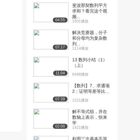
[10] 【基础】【函数】4、
07:51
斐波那契数列平方
求函数解析式的...
求和？看完这个视
频...
2901播放
04:55
1501播放
[11] 【基础】【函数】4、
07:51
解决竞赛题，分子
求函数解析式的...
和分母均为复杂数
2129播放
列...
07:17
1114播放
[12] 【基础】【函数】5、
13:15
13 数列小结（1）
函数的单调性与...
（上）
3478播放
11:04
9498播放
[13] 【基础】【函数】5、
13:23
函数的单调性与...
【数列】7、求通项
2：证明等差等比...
2637播放
07:39
1221播放
[14] 【基础】【函数】5、
13:18
函数的单调性与...
解不等式组，并在
1751播放
数轴上表示，快来
学
02:00
1421播放
[15] 【基础】【函数】6、
09:32
分段函数的单调...
利用三次基本不等