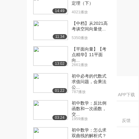
1382播放
定理（下）
14:49
4021播放
[16] 【基础】【函数】7、
14:42
高考常考的几类...
【中档】从2021高
3487播放
考谈空间向量使...
11:34
[17] 【基础】【函数】7、
5350播放
14:43
高考常考的几类...
【平面向量】【考
1895播放
点精华】11平面
向...
[18] 【基础】【函数】7、
14:43
13:02
2661播放
高考常考的几类...
初中必考的代数式
2065播放
求值问题，会乘法
公...
[19] 【基础】【函数】8、
06:52
01:22
787播放
根据奇偶性求解...
APP下载
1739播放
初中数学：反比例
函数和一次函数，
[20] 【中档】【函数】9、
11:21
交...
03:24
1959播放
用奇偶性图形的...
反馈
2355播放
初中数学：怎么求
双曲线的解析式？
[21] 【中档】【函数】9、
11:24