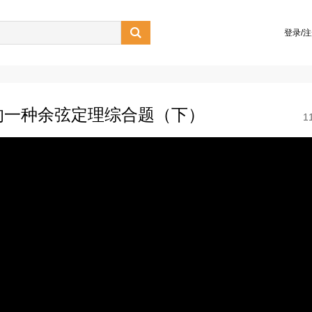

登录/
的一种余弦定理综合题（下）
1