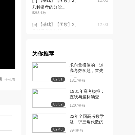
[4] 【基础】【函数】2、
12:02
几种常考的分段...
5265播放
[5] 【基础】【函数】2、
12:03
几种常考的分段...
4413播放
[6] 本课程使用指南
04:34
为你推荐
2514播放
求向量模值的一道
[7] 【基础】【函数】3、
14:32
高考数学题，首先
分段函数不等式...
一...
4190播放
02:51
手机看
1317播放
[8] 【基础】【函数】3、
14:38
1981年高考模拟：
分段函数不等式...
直线与坐标轴交...
2409播放
05:32
1207播放
[9] 【基础】【函数】3、
14:25
22年全国高考数学
分段函数不等式...
题，求三角代数的...
1622播放
02:43
894播放