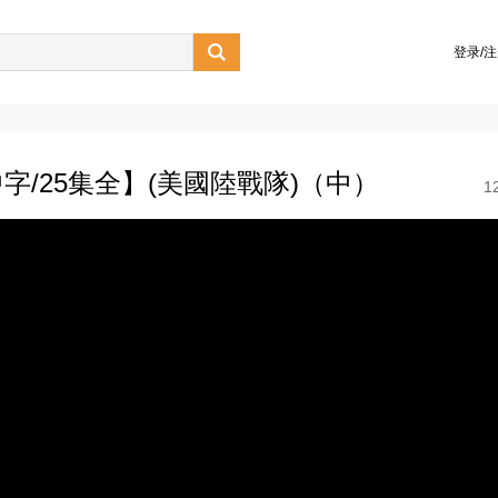

登录/
/25集全】(美國陸戰隊)（中）
1