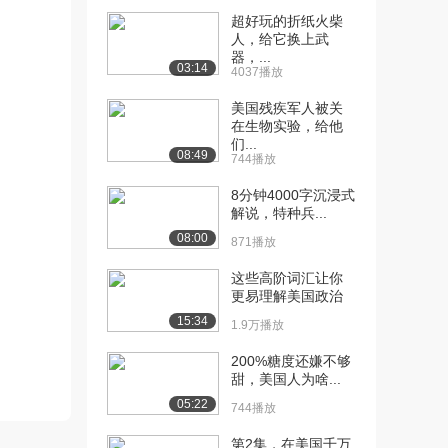
1395播放
超好玩的折纸火柴
人，给它换上武
[11] 【探索频道】武器大
15:04
器，...
03:14
百科【英语中字/...
4037播放
1351播放
美国残疾军人被关
在生物实验，给他
[12] 【探索频道】武器大
14:57
们...
百科【英语中字/...
08:49
744播放
1068播放
8分钟4000字沉浸式
[13] 【探索频道】武器大
15:20
解说，特种兵...
百科【英语中字/...
08:00
871播放
1144播放
这些高阶词汇让你
[14] 【探索频道】武器大
15:23
更易理解美国政治
百科【英语中字/...
15:34
1.9万播放
931播放
200%糖度还嫌不够
[15] 【探索频道】武器大
15:14
甜，美国人为啥...
百科【英语中字/...
05:22
744播放
1479播放
第2集，在美国千万
[16] 【探索频道】武器大
15:35