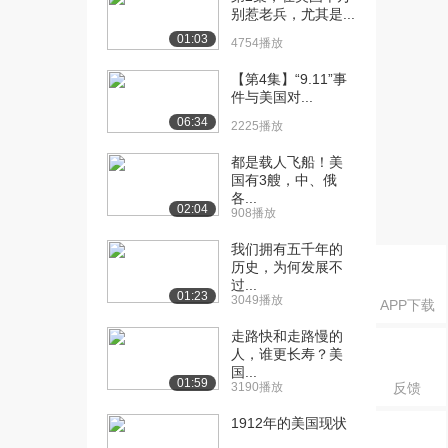
别惹老兵，尤其是...
百科【英语中字/...
01:03
1408播放
4754播放
[17] 【探索频道】武器大
【第4集】“9.11”事
15:37
件与美国对...
百科【英语中字/...
1357播放
06:34
2225播放
[18] 【探索频道】武器大
15:29
都是载人飞船！美
国有3艘，中、俄
百科【英语中字/...
各...
772播放
02:04
908播放
[19] 【探索频道】武器大
15:04
我们拥有五千年的
百科【英语中字/...
历史，为何发展不
1705播放
过...
01:23
3049播放
APP下载
[20] 【探索频道】武器大
15:10
走路快和走路慢的
百科【英语中字/...
人，谁更长寿？美
1567播放
国...
01:59
3190播放
反馈
[21] 【探索频道】武器大
15:05
百科【英语中字/...
1912年的美国现状
1654播放