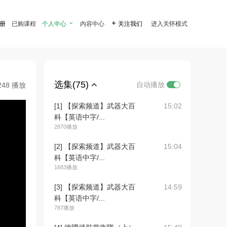
注册
已购课程
个人中心

内容中心

关注我们
进入关怀模式
选集(75)
自动播放
248 播放
[1] 【探索频道】武器大百
15:02
科【英语中字/...
2870播放
[2] 【探索频道】武器大百
15:04
科【英语中字/...
1683播放
[3] 【探索频道】武器大百
14:59
科【英语中字/...
787播放