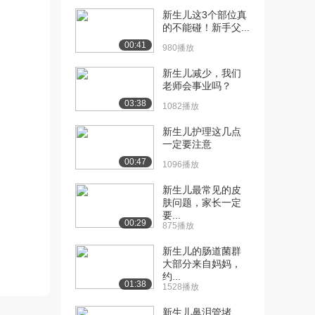
2436播放
新生儿这3个部位真
的不能碰！新手父...
[11] 3.2胎内发展的过程
05:35
00:41
（下）
980播放
1999播放
新生儿减少，我们
老师会事业吗？
[12] 3.4分娩过程及影响
08:43
03:38
1943播放
1082播放
[13] 4.1新生儿的状态和能
08:01
新生儿护理这几点
一定要注意
力
3026播放
00:47
1096播放
[14] 4.1新生儿的状态和能
06:11
新生儿最常见的皮
力（上）
肤问题，家长一定
要...
2147播放
00:29
875播放
[15] 4.1新生儿的状态和能
待播放
新生儿的肠道菌群
力（下）
大部分来自妈妈，
2570播放
约...
01:38
1528播放
[16] 4.2婴儿期的生理发展
06:11
新生儿鼻泪管堵
（上）