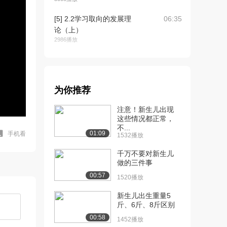
[5] 2.2学习取向的发展理
06:35
论（上）
2986播放
[6] 2.2学习取向的发展理
06:41
论（下）
3070播放
为你推荐
[7] 2.3认知取向的发展理
05:39
注意！新生儿出现
论（上）
这些情况都正常，
2453播放
不...
01:09
手机看
1532播放
[8] 2.3认知取向的发展理
05:45
论（下）
千万不要对新生儿
2226播放
做的三件事
00:57
1520播放
[9] 3.1新生命的产生
04:58
2317播放
新生儿出生重量5
斤、6斤、8斤区别
[10] 3.2胎内发展的过程
05:35
00:58
1452播放
（上）