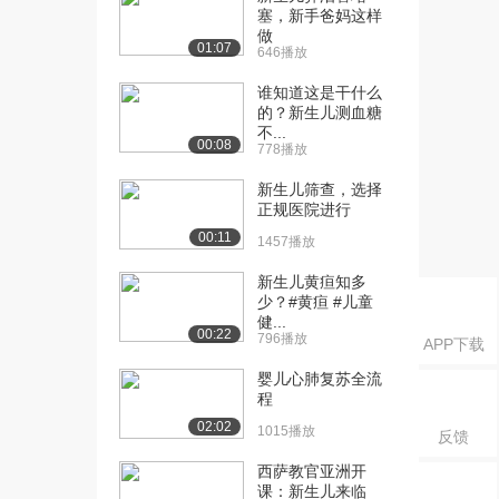
塞，新手爸妈这样
2785播放
做
01:07
646播放
[17] 4.2婴儿期的生理发展
06:09
（下）
谁知道这是干什么
1989播放
的？新生儿测血糖
不...
00:08
778播放
[18] 4.2婴儿期的生理发展
07:49
2228播放
新生儿筛查，选择
正规医院进行
[19] 4.3婴儿期的认知发展
09:12
00:11
2811播放
1457播放
[20] 4.3婴儿期的认知发展
新生儿黄疸知多
07:20
少？#黄疸 #儿童
2538播放
健...
00:22
796播放
APP下载
[21] 4.3婴儿期的认知发展
09:09
2180播放
婴儿心肺复苏全流
程
[22] 4.3婴儿期的认知发展
04:52
02:02
1015播放
2281播放
反馈
西萨教官亚洲开
[23] 4.4 婴儿期的语言发展
05:42
课：新生儿来临