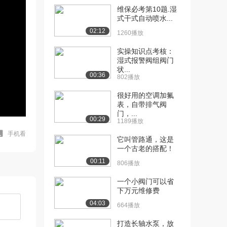
维保必考第10题.湿
式干式自动喷水...
02:12
1260播放
实操知识点考核：
湿式报警阀组阀门
状...
00:36
802播放
很好用的空调加氟
表，自带排气阀
门，...
00:29
1189播放
手机看
它叫管路通，这是
一个古老的搭配！
00:11
806播放
一个小阀门可以省
下万元维修费
04:03
664播放
打造长轴水泵，放