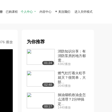
注册
已购课程
个人中心

内容中心

关注我们
进入关怀模式
为你推荐
876 播放
消防知识分享：有
消防泵房的地方都
需...
01:24
4382播放
燃气灶打着火松手
就灭？很简单，大
部...
02:48
2040播放
抽油烟机收油盒怎
么清理？2分钟搞
定...
00:17
1440播放