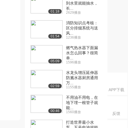
到水里就能抽水，
长...
01:18
2629播放
消防知识点考核：
区分排烟系统与送
风...
01:54
1236播放
燃气热水器下面漏
水怎么回事？很简
单...
05:09
1596播放
水龙头增压延伸器
防溅水器厨房通用
万...
02:59
1155播放
APP下载
不用油不用电，在
地下埋一根管子就
能...
00:46
1560播放
反馈
打造世界最小水
泵，五号电池就能