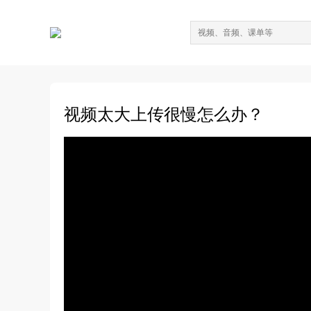
视频太大上传很慢怎么办？