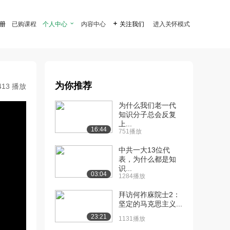
注册
已购课程
个人中心

内容中心

关注我们
进入关怀模式
为你推荐
413 播放
为什么我们老一代
知识分子总会反复
上...
16:44
751播放
中共一大13位代
表，为什么都是知
识...
03:04
1284播放
拜访何祚庥院士2：
坚定的马克思主义...
23:21
1131播放