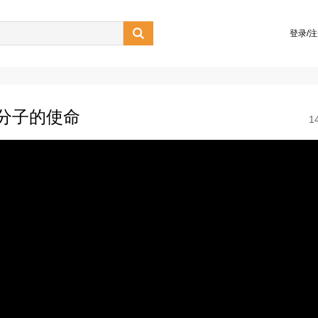

登录/
分子的使命
1