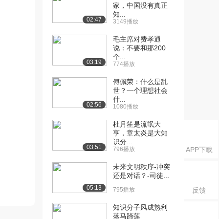
家，中国没有真正
知...
02:47
3149播放
毛主席对费孝通
说：不要和那200
个...
03:19
774播放
傅佩荣：什么是乱
世？一个理想社会
什...
02:56
1080播放
杜月笙是流氓大
亨，章太炎是大知
识分...
03:51
796播放
APP下载
未来文明秩序-冲突
还是对话？-司徒...
05:13
795播放
反馈
知识分子风成熟利
落马蹄莲