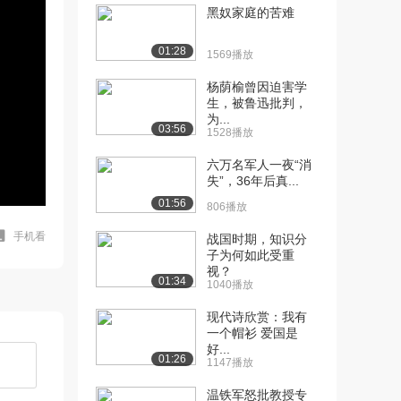
黑奴家庭的苦难
01:28
1569播放
杨荫榆曾因迫害学
生，被鲁迅批判，
为...
03:56
1528播放
六万名军人一夜“消
失”，36年后真...
01:56
806播放
手机看
战国时期，知识分
子为何如此受重
视？
01:34
1040播放
现代诗欣赏：我有
一个帽衫 爱国是
好...
01:26
1147播放
温铁军怒批教授专