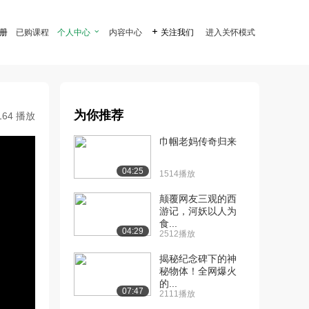
注册
已购课程
个人中心

内容中心

关注我们
进入关怀模式
为你推荐
164 播放
巾帼老妈传奇归来
04:25
1514播放
颠覆网友三观的西
游记，河妖以人为
食...
04:29
2512播放
揭秘纪念碑下的神
秘物体！全网爆火
的...
07:47
2111播放