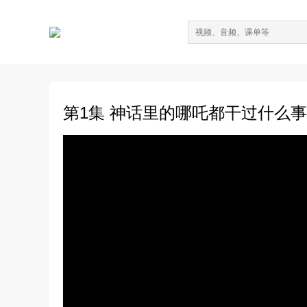
第1集 神话里的哪吒都干过什么事