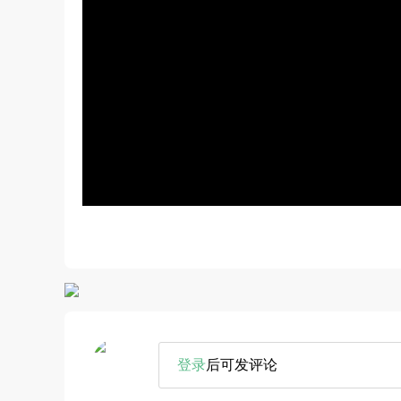
登录
后可发评论