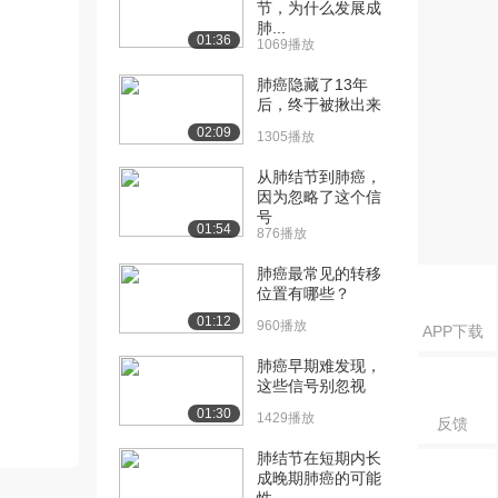
节，为什么发展成
肺...
01:36
1069播放
肺癌隐藏了13年
后，终于被揪出来
02:09
1305播放
从肺结节到肺癌，
因为忽略了这个信
号
01:54
876播放
肺癌最常见的转移
位置有哪些？
01:12
960播放
APP下载
肺癌早期难发现，
这些信号别忽视
01:30
1429播放
反馈
肺结节在短期内长
成晚期肺癌的可能