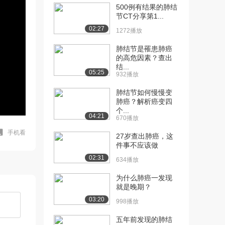
500例有结果的肺结
节CT分享第1...
02:27
1272播放
肺结节是罹患肺癌
的高危因素？查出
结...
05:25
932播放
肺结节如何慢慢变
肺癌？解析癌变四
个...
04:21
670播放
手机看
27岁查出肺癌，这
件事不应该做
02:31
634播放
为什么肺癌一发现
就是晚期？
03:20
998播放
五年前发现的肺结