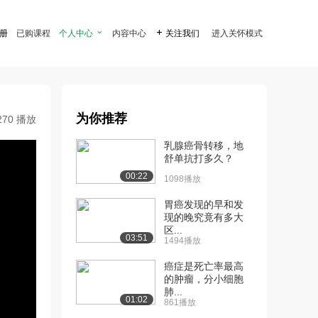
注册
已购课程
个人中心

内容中心

关注我们
进入关怀模式
为你推荐
270 播放
乳腺癌骨转移，地
舒单抗打多久？
00:22
1098播放
胃癌发现的早和发
现的晚究竟有多大
区...
03:51
1494播放
癌症是死亡率最高
的肿瘤，分小细胞
肺...
01:02
861播放