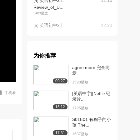
[4] 英语初中2上
12:10
Review_of_U...
3483播放
[5] 英语初中2上
12:20
Review_of_U...
1096播放
[6] 英语初中2上
12:12
为你推荐
Review_of_U...
884播放
agree more 完全同
意
[7] 英语初中2上
12:35
00:27
Unit1_Secti...
1598播放
4428播放
手机看
[英语中字][Netflix纪
录片...
[8] 英语初中2上
12:40
15:12
Unit1_Secti...
1795播放
1661播放
S01E01 有狗子的小
孩 The...
[9] 英语初中2上
12:30
Unit1_Secti...
17:31
1687播放
796播放