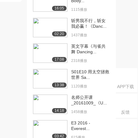
Body...
Unit2_Secti...
16:05
855播放
1115播放
[16] 英语初中2上
13:05
斩男我不行，斩女
我必赢！《Danc...
Unit2_Secti...
2465播放
02:20
1437播放
[17] 英语初中2上
13:10
英文字幕《与雀共
Unit2_Secti...
舞 Dancing...
1651播放
17:08
2318播放
[18] 英语初中2上
12:59
S01E10 用太空拯救
Unit2_Secti...
世界 Sa...
804播放
13:38
1120播放
APP下载
[19] 英语初中2上
12:03
名师公开课
Unit3_Secti...
_20161009_《U...
2871播放
14:18
1458播放
反馈
[20] 英语初中2上
12:06
E3 2016 -
Unit3_Secti...
Everest...
1652播放
03:42
615播放