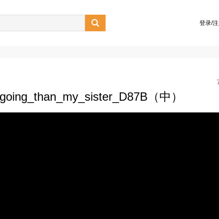

登录/
utgoing_than_my_sister_D87B（中）