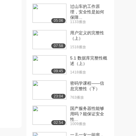
过山车的工作原
[10] 区分和征服 范·埃姆德
26:48
理，安全性是如何
·博阿斯树 ...
保障...
05:06
1133播放
1090播放
用户定义的完整性
[11] 区分和征服 范·埃姆德
26:56
（上）
·博阿斯树 ...
07:58
536播放
1518播放
5.1 数据库完整性概
[12] 区分和征服 范·埃姆德
26:47
述（上）
·博阿斯树 ...
09:45
610播放
1418播放
[13] 摊销分析 P5（上）
25:21
密码学课程——信
息完整性（下）
707播放
23:04
763播放
[14] 摊销分析 P5（中）
25:22
1105播放
国产服务器性能够
用吗？能保证安全
[15] 摊销分析 P5（下）
25:12
性...
02:54
1009播放
1046播放
一儿一女一间房，
[16] 随机矩阵乘法 快速排
27:20