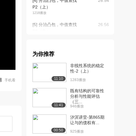
[4] 分治凸包，中值查找
26:54
P2（上）
1218播放
[5] 分治凸包，中值查找
26:56
P2（中）
1395播放
[6] 分治凸包，中值查找
26:48
为你推荐
P2（下）
922播放
非线性系统的稳定
性-2（上）
[7] 分而治之 FFT
27:00
11:10
P3（上）
1283播放
手机看
1035播放
既有结构的可靠性
分析与性能评估
[8] 分而治之 FFT
27:00
（三...
P3（中）
11:41
946播放
684播放
汐溟讲堂-第865期
[9] 分而治之 FFT
26:57
让与的债权有...
P3（下）
00:50
925播放
1155播放