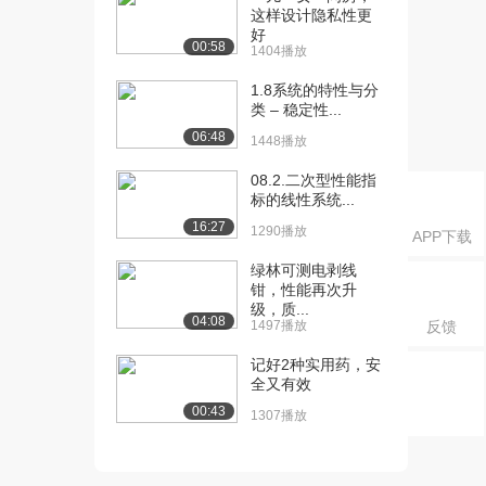
这样设计隐私性更
序 P6（...
好
1095播放
00:58
1404播放
[17] 随机矩阵乘法 快速排
27:20
1.8系统的特性与分
序 P6（...
类 – 稳定性...
865播放
06:48
1448播放
[18] 随机矩阵乘法 快速排
27:14
08.2.二次型性能指
序 P6（...
标的线性系统...
1252播放
16:27
1290播放
APP下载
[19] 随机跳跃表 P7（上）
27:02
绿林可测电剥线
630播放
钳，性能再次升
级，质...
04:08
[20] 随机跳跃表 P7（中）
27:04
1497播放
反馈
816播放
记好2种实用药，安
全又有效
[21] 随机跳跃表 P7（下）
26:59
849播放
00:43
1307播放
[22] 随机通用和完美哈希
27:20
P8（上）