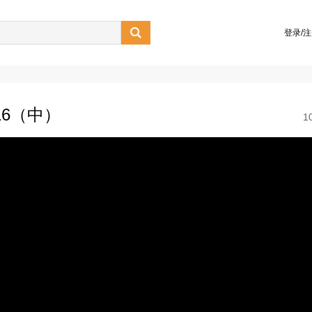

登录/
16（中）
1