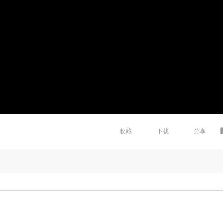
收藏
下载
分享